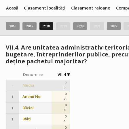
Acasă
Clasament localități
Clasament raioane
Compa
2016
2017
2018
2019
2020
2021
2022
2
VII.4.
Are unitatea administrativ-teritoria
bugetare, întreprinderilor publice, precu
deține pachetul majoritar?
Denumire
VII.4
0
Media
–
p.
0
Anenii Noi
1
p.
0
Băcioi
1
p.
0
Bălți
1
p.
0