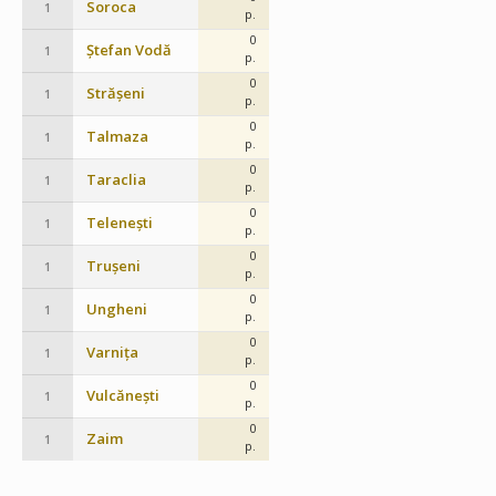
Soroca
1
p.
0
Ștefan Vodă
1
p.
0
Strășeni
1
p.
0
Talmaza
1
p.
0
Taraclia
1
p.
0
Telenești
1
p.
0
Trușeni
1
p.
0
Ungheni
1
p.
0
Varnița
1
p.
0
Vulcănești
1
p.
0
Zaim
1
p.