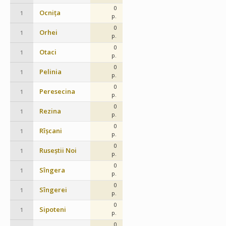
0
Ocnița
1
p.
0
Orhei
1
p.
0
Otaci
1
p.
0
Pelinia
1
p.
0
Peresecina
1
p.
0
Rezina
1
p.
0
Rîșcani
1
p.
0
Ruseștii Noi
1
p.
0
Sîngera
1
p.
0
Sîngerei
1
p.
0
Sipoteni
1
p.
0