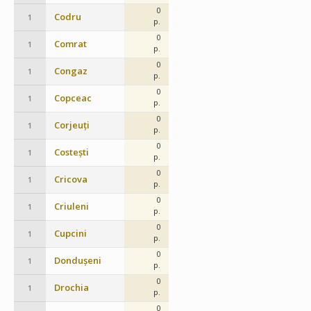
0
Codru
1
p.
0
Comrat
1
p.
0
Congaz
1
p.
0
Copceac
1
p.
0
Corjeuți
1
p.
0
Costești
1
p.
0
Cricova
1
p.
0
Criuleni
1
p.
0
Cupcini
1
p.
0
Dondușeni
1
p.
0
Drochia
1
p.
0