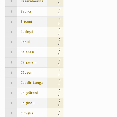
Basarabeasca
1
p.
0
Baurci
1
p.
0
Briceni
1
p.
0
Budești
1
p.
0
Cahul
1
p.
0
Călărași
1
p.
0
Cărpineni
1
p.
0
Căușeni
1
p.
0
Ceadîr-Lunga
1
p.
0
Chișcăreni
1
p.
0
Chișinău
1
p.
0
Cimișlia
1
p.