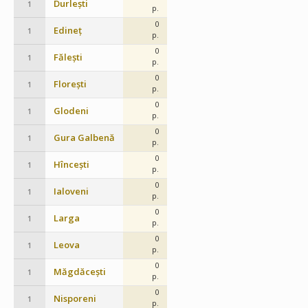
Durlești
1
p.
0
Edineț
1
p.
0
Fălești
1
p.
0
Florești
1
p.
0
Glodeni
1
p.
0
Gura Galbenă
1
p.
0
Hîncești
1
p.
0
Ialoveni
1
p.
0
Larga
1
p.
0
Leova
1
p.
0
Măgdăcești
1
p.
0
Nisporeni
1
p.