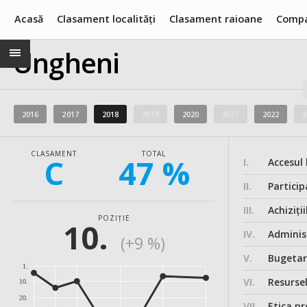
Acasă
Clasament localități
Clasament raioane
Compa
Ungheni
2016
2017
2018
2019
2020
2021
2022
2
CLASAMENT
TOTAL
C
47 %
I.
Accesul 
II.
Particip
III.
Achiziții
POZIȚIE
10.
IV.
Administ
(+9 %)
V.
Bugeta
1.
VI.
Resurse
10.
20.
VII.
Etica pr