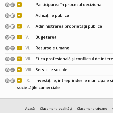
+
II.
Participarea în procesul decizional
+
III.
Achizițiile publice
+
IV.
Administrarea proprietății publice
+
V.
Bugetarea
+
VI.
Resursele umane
+
VII.
Etica profesională și conflictul de inter
+
VIII.
Serviciile sociale
+
IX.
Investițiile, întreprinderile municipale ș
societățile comerciale
Acasă
Clasament localități
Clasament raioane