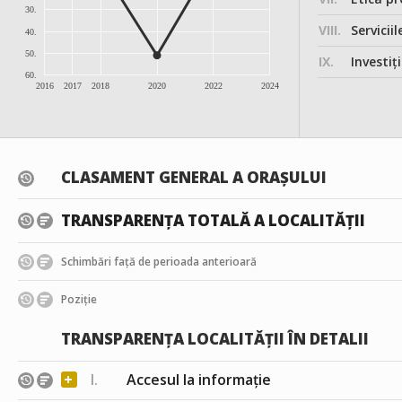
30.
VIII.
Serviciil
40.
50.
IX.
Investițiile, în
60.
2016
2017
2018
2020
2022
2024
CLASAMENT GENERAL A ORAȘULUI
TRANSPARENȚA TOTALĂ A LOCALITĂȚII
Schimbări față de perioada anterioară
Poziție
TRANSPARENȚA LOCALITĂȚII ÎN DETALII
+
I.
Accesul la informație