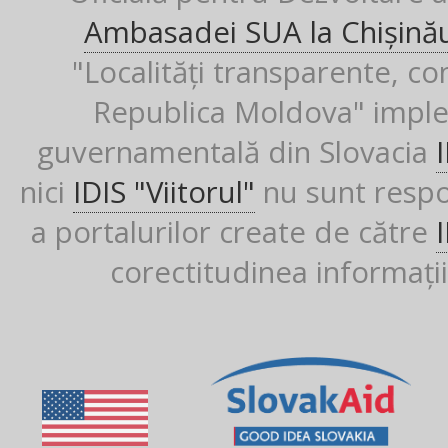
Ambasadei SUA la Chișină
"Localități transparente, co
Republica Moldova" imple
guvernamentală din Slovacia
nici
IDIS "Viitorul"
nu sunt respon
a portalurilor create de către
corectitudinea informații