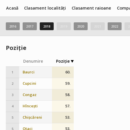
Acasă
Clasament localități
Clasament raioane
Compa
2016
2017
2018
2019
2020
2021
2022
2
Poziție
Denumire
Poziție
Baurci
60.
1
Cupcini
59.
2
Congaz
58.
3
Hîncești
57.
4
Chișcăreni
53.
5
Otaci
53.
5