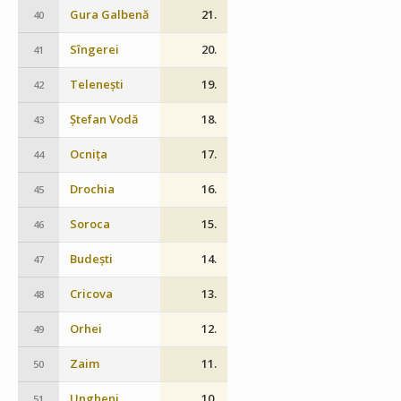
Gura Galbenă
21.
40
Sîngerei
20.
41
Telenești
19.
42
Ștefan Vodă
18.
43
Ocnița
17.
44
Drochia
16.
45
Soroca
15.
46
Budești
14.
47
Cricova
13.
48
Orhei
12.
49
Zaim
11.
50
Ungheni
10.
51