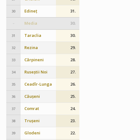
Edineț
31.
30
Media
30.
–
Taraclia
30.
31
Rezina
29.
32
Cărpineni
28.
33
Ruseștii Noi
27.
34
Ceadîr-Lunga
26.
35
Căușeni
25.
36
Comrat
24.
37
Trușeni
23.
38
Glodeni
22.
39