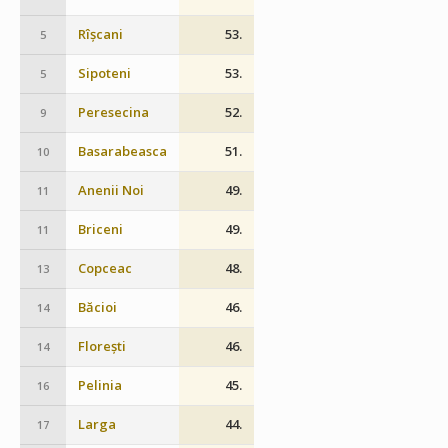
Rîșcani
53.
5
Sipoteni
53.
5
Peresecina
52.
9
Basarabeasca
51.
10
Anenii Noi
49.
11
Briceni
49.
11
Copceac
48.
13
Băcioi
46.
14
Florești
46.
14
Pelinia
45.
16
Larga
44.
17