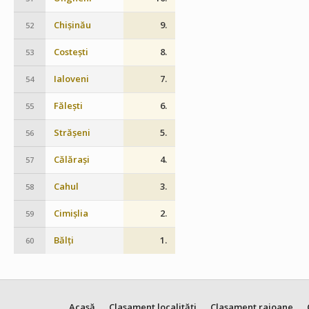
Chișinău
9.
52
Costești
8.
53
Ialoveni
7.
54
Fălești
6.
55
Strășeni
5.
56
Călărași
4.
57
Cahul
3.
58
Cimișlia
2.
59
Bălți
1.
60
Acasă
Clasament localități
Clasament raioane