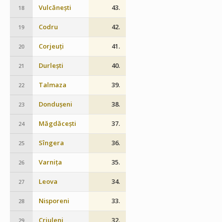
Vulcănești
43.
18
Codru
42.
19
Corjeuți
41.
20
Durlești
40.
21
Talmaza
39.
22
Dondușeni
38.
23
Măgdăcești
37.
24
Sîngera
36.
25
Varnița
35.
26
Leova
34.
27
Nisporeni
33.
28
Criuleni
32.
29