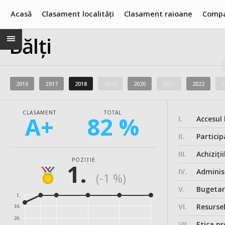
Acasă
Clasament localități
Clasament raioane
Compa
Bălți
2016
2017
2018
2019
2020
2021
2022
2
CLASAMENT
TOTAL
A+
82 %
I.
Accesul 
II.
Particip
III.
Achiziții
POZIȚIE
1.
IV.
Administ
(-1 %)
V.
Bugeta
1.
VI.
Resurse
10.
20.
VII.
Etica pr