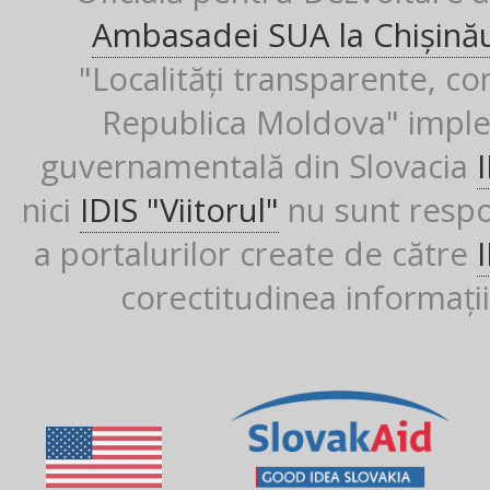
Ambasadei SUA la Chișină
"Localități transparente, co
Republica Moldova" imple
guvernamentală din Slovacia
nici
IDIS "Viitorul"
nu sunt respon
a portalurilor create de către
corectitudinea informații