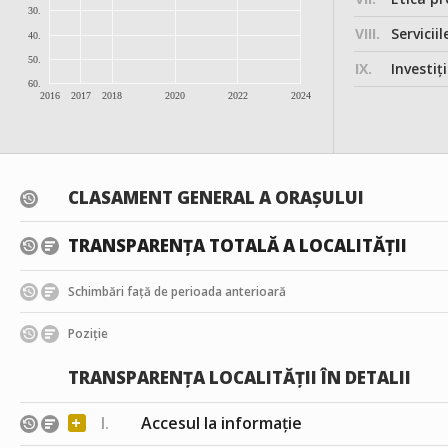
30.
VIII.
Serviciil
40.
50.
IX.
Investițiile, în
60.
2016
2017
2018
2020
2022
2024
CLASAMENT GENERAL A ORAȘULUI
TRANSPARENȚA TOTALĂ A LOCALITĂȚII
Schimbări față de perioada anterioară
Poziție
TRANSPARENȚA LOCALITĂȚII ÎN DETALII
+
I.
Accesul la informație