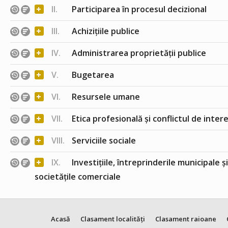
+
II.
Participarea în procesul decizional
+
III.
Achizițiile publice
+
IV.
Administrarea proprietății publice
+
V.
Bugetarea
+
VI.
Resursele umane
+
VII.
Etica profesională și conflictul de inter
+
VIII.
Serviciile sociale
+
IX.
Investițiile, întreprinderile municipale ș
societățile comerciale
Acasă
Clasament localități
Clasament raioane