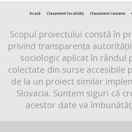
Acasă
Clasament localități
Clasament raioane
Scopul proiectului constă în p
privind transparența autorități
sociologic aplicat în rândul
colectate din surse accesibile 
de la un proiect similar impl
Slovacia. Suntem siguri că cr
acestor date va îmbunătăți