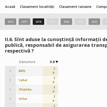
Acasă
Clasament localități
Clasament raioane
Compa
2016
2017
2018
2019
2020
2021
2022
2
II.6.
Sînt aduse la cunoștință informații 
publică, responsabil de asigurarea trans
respectivă ?
Denumire
II.6
2
Bălți
1
p.
2
Cahul
1
p.
2
Chișinău
1
p.
2
Orhei
1
p.
2