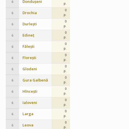
Dondușeni
6
p.
0
Drochia
6
p.
0
Durlești
6
p.
0
Edineț
6
p.
0
Fălești
6
p.
0
Florești
6
p.
0
Glodeni
6
p.
0
Gura Galbenă
6
p.
0
Hîncești
6
p.
0
Ialoveni
6
p.
0
Larga
6
p.
0
Leova
6
p.