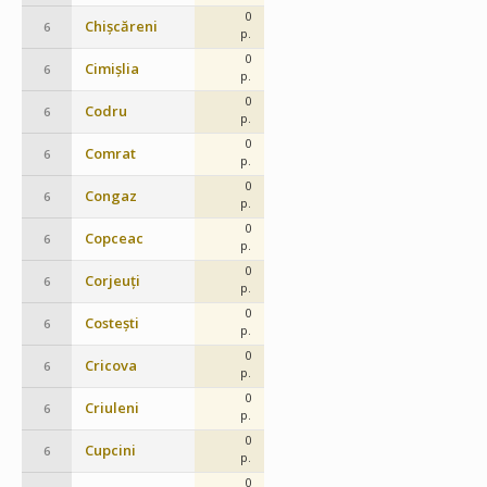
0
Chișcăreni
6
p.
0
Cimișlia
6
p.
0
Codru
6
p.
0
Comrat
6
p.
0
Congaz
6
p.
0
Copceac
6
p.
0
Corjeuți
6
p.
0
Costești
6
p.
0
Cricova
6
p.
0
Criuleni
6
p.
0
Cupcini
6
p.
0