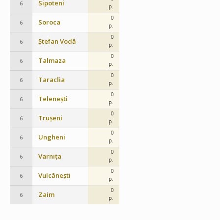
Sipoteni
6
p.
0
Soroca
6
p.
0
Ștefan Vodă
6
p.
0
Talmaza
6
p.
0
Taraclia
6
p.
0
Telenești
6
p.
0
Trușeni
6
p.
0
Ungheni
6
p.
0
Varnița
6
p.
0
Vulcănești
6
p.
0
Zaim
6
p.