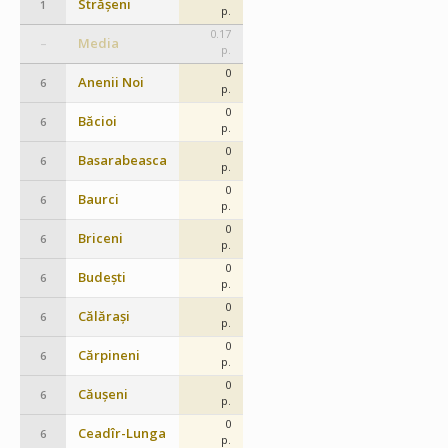
Strășeni
1
p.
0.17
Media
–
p.
0
Anenii Noi
6
p.
0
Băcioi
6
p.
0
Basarabeasca
6
p.
0
Baurci
6
p.
0
Briceni
6
p.
0
Budești
6
p.
0
Călărași
6
p.
0
Cărpineni
6
p.
0
Căușeni
6
p.
0
Ceadîr-Lunga
6
p.