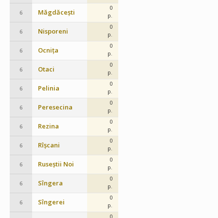
0
Măgdăcești
6
p.
0
Nisporeni
6
p.
0
Ocnița
6
p.
0
Otaci
6
p.
0
Pelinia
6
p.
0
Peresecina
6
p.
0
Rezina
6
p.
0
Rîșcani
6
p.
0
Ruseștii Noi
6
p.
0
Sîngera
6
p.
0
Sîngerei
6
p.
0