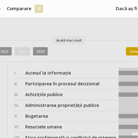
e
Comparare
0
Dacă aș fi
Arată mai mult
2022
2023
2024
Comp
I.
Accesul la informație
II.
Participarea în procesul decizional
III.
Achizițiile publice
IV.
Administrarea proprietății publice
V.
Bugetarea
VI.
Resursele umane
VII.
Etica profesională și conflictul de interese