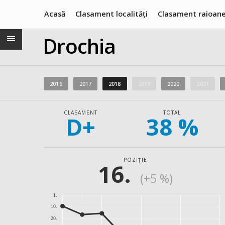
Acasă
Clasament localități
Clasament raioan
Drochia
2016
2017
2018
2019
2020
2021
CLASAMENT
TOTAL
D+
38 %
POZIȚIE
16.
(+5 %)
1.
10.
20.