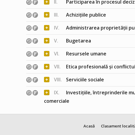
+
II.
Participarea în procesul deciz
+
III.
Achizițiile publice
+
IV.
Administrarea proprietății pu
+
V.
Bugetarea
+
VI.
Resursele umane
+
VII.
Etica profesională și conflict
+
VIII.
Serviciile sociale
+
IX.
Investițiile, întreprinderile m
comerciale
Acasă
Clasament localit