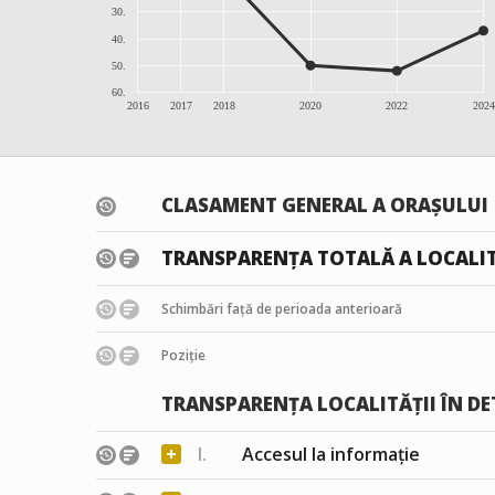
30.
40.
50.
60.
2016
2017
2018
2020
2022
2024
CLASAMENT GENERAL A ORAȘULUI
TRANSPARENȚA TOTALĂ A LOCALIT
Schimbări față de perioada anterioară
Poziție
TRANSPARENȚA LOCALITĂȚII ÎN DE
+
I.
Accesul la informație