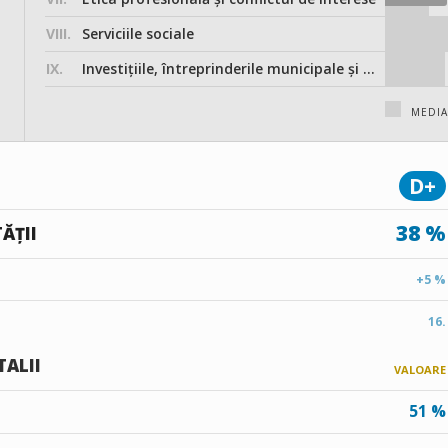
VIII.
Serviciile sociale
IX.
Investițiile, întreprinderile municipale și participarea în societățile comerciale
MEDI
D+
38 %
ĂȚII
+5 %
16.
TALII
VALOARE
51 %