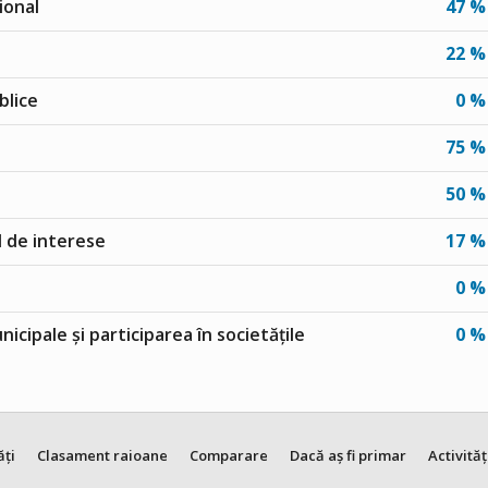
ional
47 %
22 %
blice
0 %
75 %
50 %
ul de interese
17 %
0 %
unicipale și participarea în societățile
0 %
ăți
Clasament raioane
Comparare
Dacă aș fi primar
Activităț