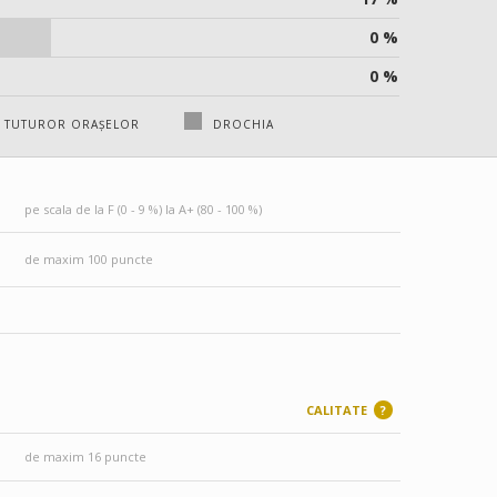
0 %
0 %
A TUTUROR ORAȘELOR
DROCHIA
pe scala de la F (0 - 9 %) la A+ (80 - 100 %)
de maxim 100 puncte
CALITATE
?
de maxim 16 puncte