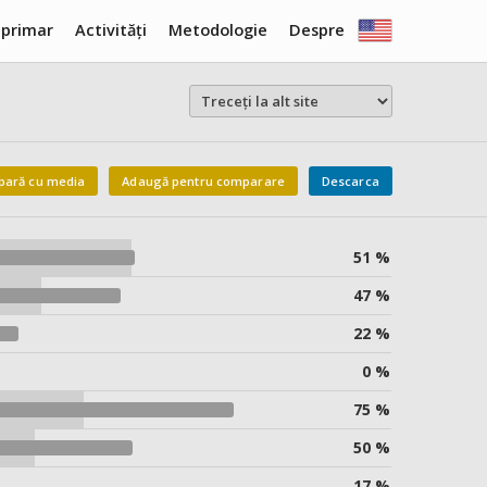
 primar
Activități
Metodologie
Despre
ară cu media
Adaugă pentru comparare
Descarca
51 %
47 %
22 %
0 %
75 %
50 %
17 %