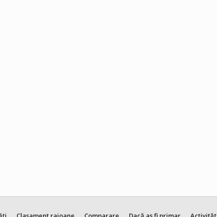
ăți
Clasament raioane
Comparare
Dacă aș fi primar
Activităț