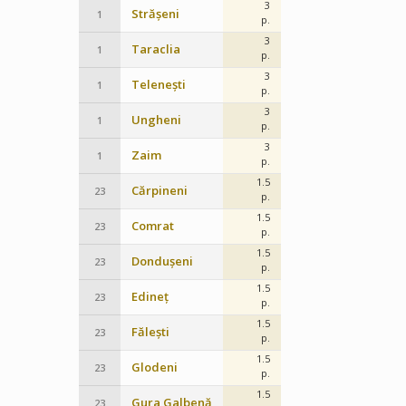
3
Strășeni
1
p.
3
Taraclia
1
p.
3
Telenești
1
p.
3
Ungheni
1
p.
3
Zaim
1
p.
1.5
Cărpineni
23
p.
1.5
Comrat
23
p.
1.5
Dondușeni
23
p.
1.5
Edineț
23
p.
1.5
Fălești
23
p.
1.5
Glodeni
23
p.
1.5
Gura Galbenă
23