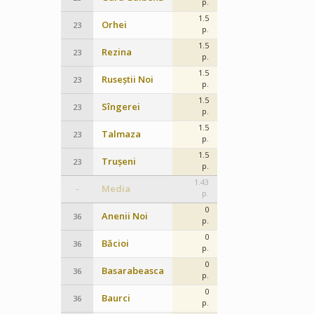
p.
1.5
Orhei
23
p.
1.5
Rezina
23
p.
1.5
Ruseștii Noi
23
p.
1.5
Sîngerei
23
p.
1.5
Talmaza
23
p.
1.5
Trușeni
23
p.
1.43
Media
–
p.
0
Anenii Noi
36
p.
0
Băcioi
36
p.
0
Basarabeasca
36
p.
0
Baurci
36
p.