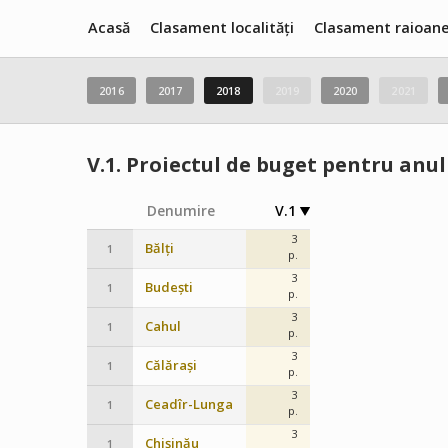
Acasă
Clasament localități
Clasament raioan
2016
2017
2018
2019
2020
2021
V.1.
Proiectul de buget pentru anul 
Denumire
V.1
3
Bălți
1
p.
3
Budești
1
p.
3
Cahul
1
p.
3
Călărași
1
p.
3
Ceadîr-Lunga
1
p.
3
Chișinău
1