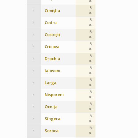
p.
3
Cimișlia
1
p.
3
Codru
1
p.
3
Costești
1
p.
3
Cricova
1
p.
3
Drochia
1
p.
3
Ialoveni
1
p.
3
Larga
1
p.
3
Nisporeni
1
p.
3
Ocnița
1
p.
3
Sîngera
1
p.
3
Soroca
1
p.