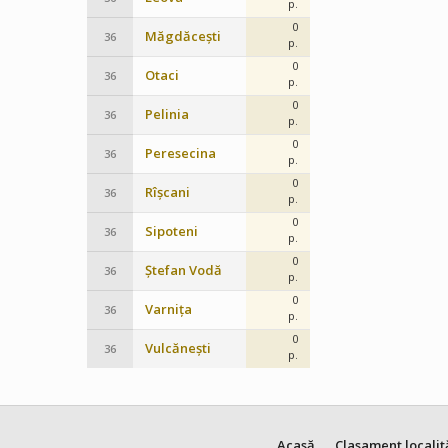
p.
0
Măgdăcești
36
p.
0
Otaci
36
p.
0
Pelinia
36
p.
0
Peresecina
36
p.
0
Rîșcani
36
p.
0
Sipoteni
36
p.
0
Ștefan Vodă
36
p.
0
Varnița
36
p.
0
Vulcănești
36
p.
Acasă
Clasament localit