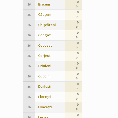
0
Briceni
36
p.
0
Căușeni
36
p.
0
Chișcăreni
36
p.
0
Congaz
36
p.
0
Copceac
36
p.
0
Corjeuți
36
p.
0
Criuleni
36
p.
0
Cupcini
36
p.
0
Durlești
36
p.
0
Florești
36
p.
0
Hîncești
36
p.
0
Leova
36