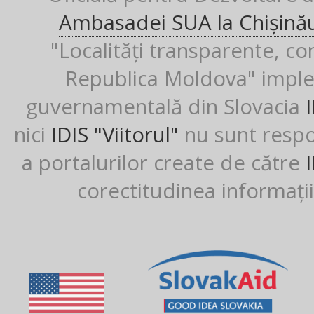
Ambasadei SUA la Chișină
"Localități transparente, co
Republica Moldova" imple
guvernamentală din Slovacia
nici
IDIS "Viitorul"
nu sunt respon
a portalurilor create de către
corectitudinea informații