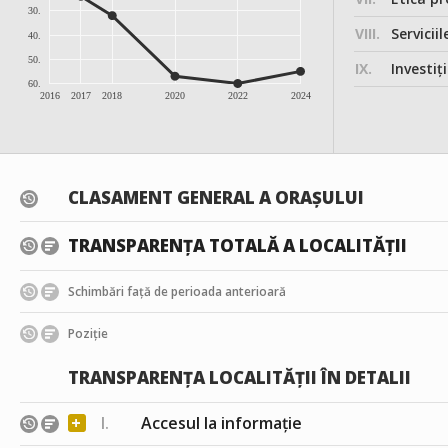
30.
VIII.
Serviciil
40.
50.
IX.
Investițiile, în
60.
2016
2017
2018
2020
2022
2024
CLASAMENT GENERAL A ORAȘULUI
TRANSPARENȚA TOTALĂ A LOCALITĂȚII
Schimbări față de perioada anterioară
Poziție
TRANSPARENȚA LOCALITĂȚII ÎN DETALII
+
I.
Accesul la informație