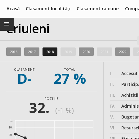
Acasă
Clasament localități
Clasament raioane
Compa
Criuleni
2016
2017
2018
2019
2020
2021
2022
2
CLASAMENT
TOTAL
D-
27 %
I.
Accesul 
II.
Particip
III.
Achiziții
POZIȚIE
32.
IV.
Administ
(-1 %)
V.
Bugeta
1.
VI.
Resurse
10.
20.
VII.
Etica pr