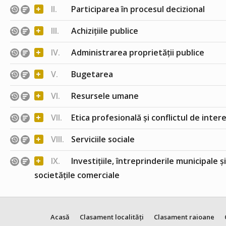
+
II.
Participarea în procesul decizional
+
III.
Achizițiile publice
+
IV.
Administrarea proprietății publice
+
V.
Bugetarea
+
VI.
Resursele umane
+
VII.
Etica profesională și conflictul de inter
+
VIII.
Serviciile sociale
+
IX.
Investițiile, întreprinderile municipale ș
societățile comerciale
Acasă
Clasament localități
Clasament raioane