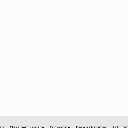
ăți
Clasament raioane
Comparare
Dacă aș fi primar
Activităț