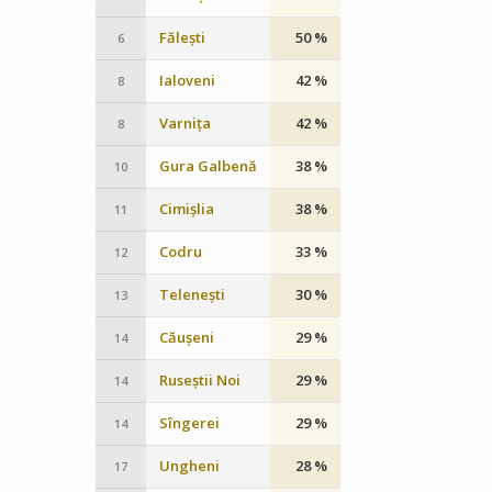
Fălești
50 %
6
Ialoveni
42 %
8
Varnița
42 %
8
Gura Galbenă
38 %
10
Cimișlia
38 %
11
Codru
33 %
12
Telenești
30 %
13
Căușeni
29 %
14
Ruseștii Noi
29 %
14
Sîngerei
29 %
14
Ungheni
28 %
17