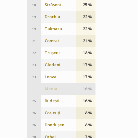
Strășeni
25 %
18
Drochia
22 %
19
Talmaza
22 %
19
Comrat
21 %
21
Trușeni
18 %
22
Glodeni
17 %
23
Leova
17 %
23
Media
16 %
–
Budești
16 %
25
Corjeuți
8 %
26
Dondușeni
8 %
26
Orhei
7 %
28