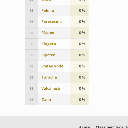
Pelinia
0 %
33
Peresecina
0 %
33
Rîșcani
0 %
33
Sîngera
0 %
33
Sipoteni
0 %
33
Ștefan Vodă
0 %
33
Taraclia
0 %
33
Vulcănești
0 %
33
Zaim
0 %
33
Acasă
Clasament localit