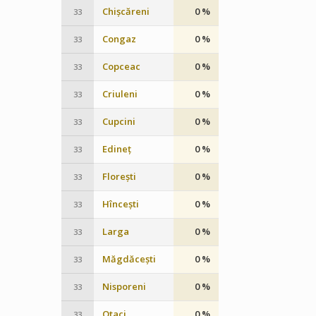
Chișcăreni
0 %
33
Congaz
0 %
33
Copceac
0 %
33
Criuleni
0 %
33
Cupcini
0 %
33
Edineț
0 %
33
Florești
0 %
33
Hîncești
0 %
33
Larga
0 %
33
Măgdăcești
0 %
33
Nisporeni
0 %
33
Otaci
0 %
33