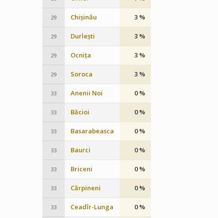
Chișinău
3 %
29
Durlești
3 %
29
Ocnița
3 %
29
Soroca
3 %
29
Anenii Noi
0 %
33
Băcioi
0 %
33
Basarabeasca
0 %
33
Baurci
0 %
33
Briceni
0 %
33
Cărpineni
0 %
33
Ceadîr-Lunga
0 %
33