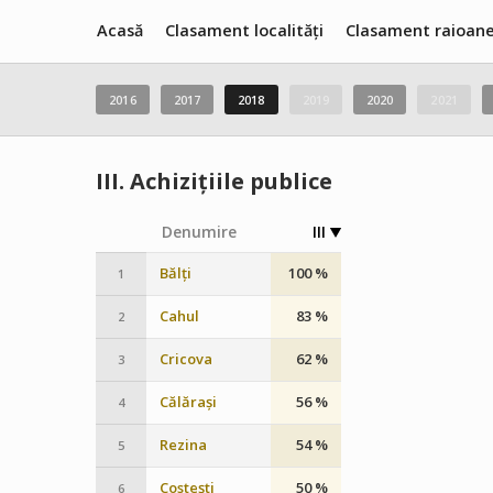
Acasă
Clasament localități
Clasament raioan
2016
2017
2018
2019
2020
2021
III.
Achizițiile publice
Denumire
III
Bălți
100 %
1
Cahul
83 %
2
Cricova
62 %
3
Călărași
56 %
4
Rezina
54 %
5
Costești
50 %
6