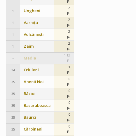
p.
2
Ungheni
1
p.
2
Varnița
1
p.
2
Vulcănești
1
p.
2
Zaim
1
p.
1.12
Media
–
p.
1
Criuleni
34
p.
0
Anenii Noi
35
p.
0
Băcioi
35
p.
0
Basarabeasca
35
p.
0
Baurci
35
p.
0
Cărpineni
35
p.