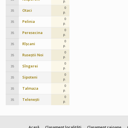
p.
0
Otaci
35
p.
0
Pelinia
35
p.
0
Peresecina
35
p.
0
Rîșcani
35
p.
0
Ruseștii Noi
35
p.
0
Sîngerei
35
p.
0
Sipoteni
35
p.
0
Talmaza
35
p.
0
Telenești
35
p.
Acasă
Clasament localități
Clasament raioane