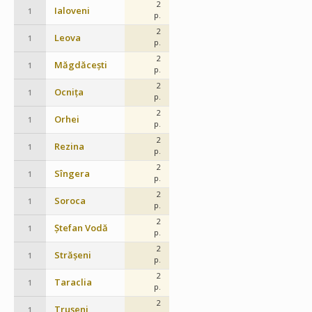
2
Ialoveni
1
p.
2
Leova
1
p.
2
Măgdăcești
1
p.
2
Ocnița
1
p.
2
Orhei
1
p.
2
Rezina
1
p.
2
Sîngera
1
p.
2
Soroca
1
p.
2
Ștefan Vodă
1
p.
2
Strășeni
1
p.
2
Taraclia
1
p.
2
Trușeni
1