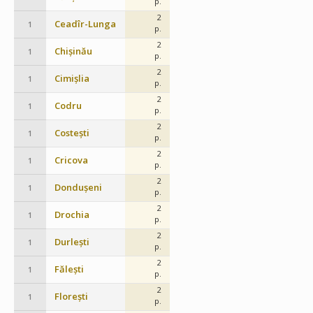
p.
2
Ceadîr-Lunga
1
p.
2
Chișinău
1
p.
2
Cimișlia
1
p.
2
Codru
1
p.
2
Costești
1
p.
2
Cricova
1
p.
2
Dondușeni
1
p.
2
Drochia
1
p.
2
Durlești
1
p.
2
Fălești
1
p.
2
Florești
1
p.