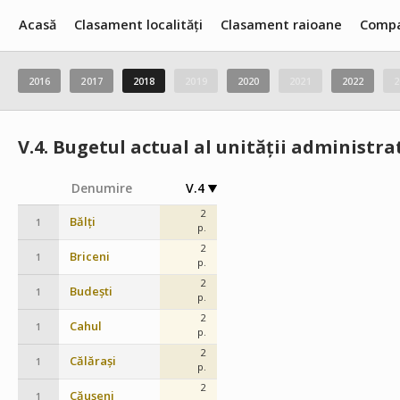
Acasă
Clasament localități
Clasament raioane
Compa
2016
2017
2018
2019
2020
2021
2022
2
V.4.
Bugetul actual al unității administrat
Denumire
V.4
2
Bălți
1
p.
2
Briceni
1
p.
2
Budești
1
p.
2
Cahul
1
p.
2
Călărași
1
p.
2
Căușeni
1