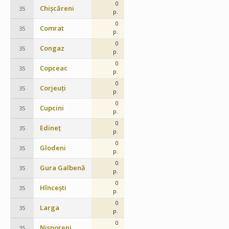
0
Chișcăreni
35
p.
0
Comrat
35
p.
0
Congaz
35
p.
0
Copceac
35
p.
0
Corjeuți
35
p.
0
Cupcini
35
p.
0
Edineț
35
p.
0
Glodeni
35
p.
0
Gura Galbenă
35
p.
0
Hîncești
35
p.
0
Larga
35
p.
0
Nisporeni
35