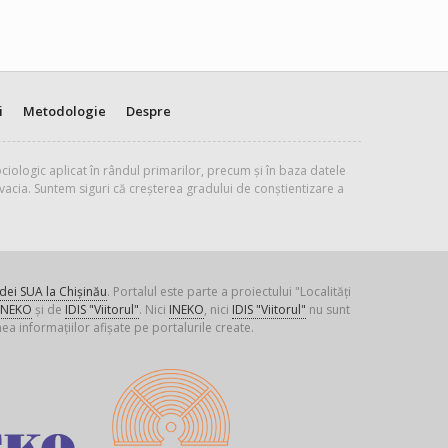
i
Metodologie
Despre
ciologic aplicat în rândul primarilor, precum și în baza datele
vacia. Suntem siguri că creșterea gradului de conștientizare a
ei SUA la Chișinău
. Portalul este parte a proiectului "Localități
INEKO
și de
IDIS "Viitorul"
. Nici
INEKO
, nici
IDIS "Viitorul"
nu sunt
ea informațiilor afișate pe portalurile create.