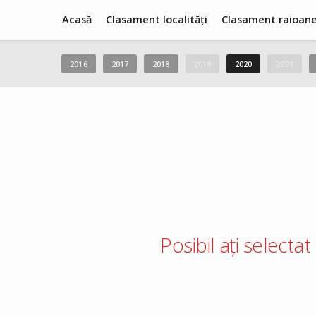
Acasă
Clasament localități
Clasament raioan
2016
2017
2018
2019
2020
2021
Posibil ați selectat