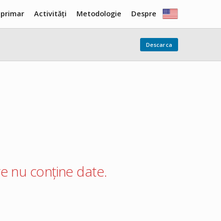
 primar
Activități
Metodologie
Despre
Descarca
care nu conține date.