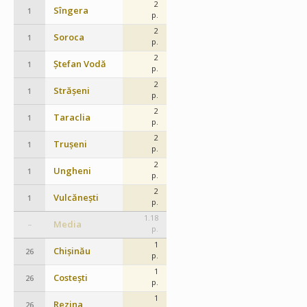
2
Sîngera
1
p.
2
Soroca
1
p.
2
Ștefan Vodă
1
p.
2
Strășeni
1
p.
2
Taraclia
1
p.
2
Trușeni
1
p.
2
Ungheni
1
p.
2
Vulcănești
1
p.
1.18
Media
–
p.
1
Chișinău
26
p.
1
Costești
26
p.
1
Rezina
26