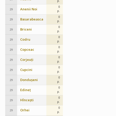
p.
0
Anenii Noi
29
p.
0
Basarabeasca
29
p.
0
Briceni
29
p.
0
Codru
29
p.
0
Copceac
29
p.
0
Corjeuți
29
p.
0
Cupcini
29
p.
0
Dondușeni
29
p.
0
Edineț
29
p.
0
Hîncești
29
p.
0
Orhei
29
p.