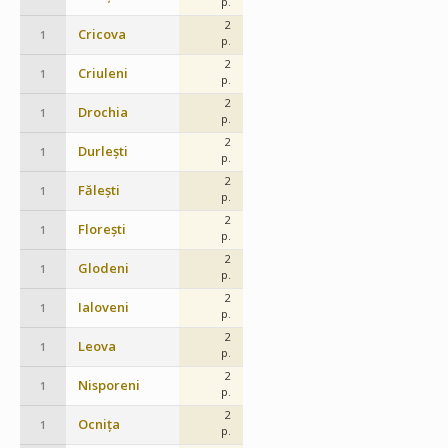
p.
2
Cricova
1
p.
2
Criuleni
1
p.
2
Drochia
1
p.
2
Durlești
1
p.
2
Fălești
1
p.
2
Florești
1
p.
2
Glodeni
1
p.
2
Ialoveni
1
p.
2
Leova
1
p.
2
Nisporeni
1
p.
2
Ocnița
1
p.