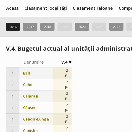
Acasă
Clasament localități
Clasament raioane
Compa
2016
2017
2018
2019
2020
2021
2022
2
V.4.
Bugetul actual al unității administrat
Denumire
V.4
2
Bălți
1
p.
2
Cahul
1
p.
2
Călărași
1
p.
2
Căușeni
1
p.
2
Ceadîr-Lunga
1
p.
2
Cimișlia
1