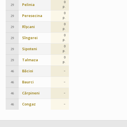
0
Pelinia
29
p.
0
Peresecina
29
p.
0
Rîșcani
29
p.
0
Sîngerei
29
p.
0
Sipoteni
29
p.
0
Talmaza
29
p.
Băcioi
–
46
Baurci
–
46
Cărpineni
–
46
Congaz
–
46