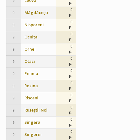
Leova
9
p.
0
Măgdăcești
9
p.
0
Nisporeni
9
p.
0
Ocnița
9
p.
0
Orhei
9
p.
0
Otaci
9
p.
0
Pelinia
9
p.
0
Rezina
9
p.
0
Rîșcani
9
p.
0
Ruseștii Noi
9
p.
0
Sîngera
9
p.
0
Sîngerei
9
p.