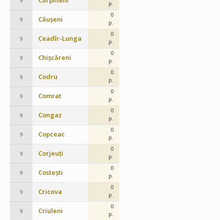
Cărpineni
9
p.
0
Căușeni
9
p.
0
Ceadîr-Lunga
9
p.
0
Chișcăreni
9
p.
0
Codru
9
p.
0
Comrat
9
p.
0
Congaz
9
p.
0
Copceac
9
p.
0
Corjeuți
9
p.
0
Costești
9
p.
0
Cricova
9
p.
0
Criuleni
9
p.