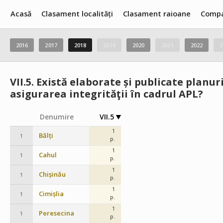
Acasă
Clasament localități
Clasament raioane
Compa
2016
2017
2018
2019
2020
2021
2022
2
VII.5.
Există elaborate și publicate planur
asigurarea integrităţii în cadrul APL?
Denumire
VII.5
1
Bălți
1
p.
1
Cahul
1
p.
1
Chișinău
1
p.
1
Cimișlia
1
p.
1
Peresecina
1
p.