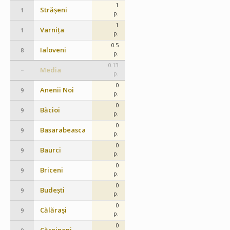
1
Strășeni
1
p.
1
Varnița
1
p.
0.5
Ialoveni
8
p.
0.13
Media
–
p.
0
Anenii Noi
9
p.
0
Băcioi
9
p.
0
Basarabeasca
9
p.
0
Baurci
9
p.
0
Briceni
9
p.
0
Budești
9
p.
0
Călărași
9
p.
0