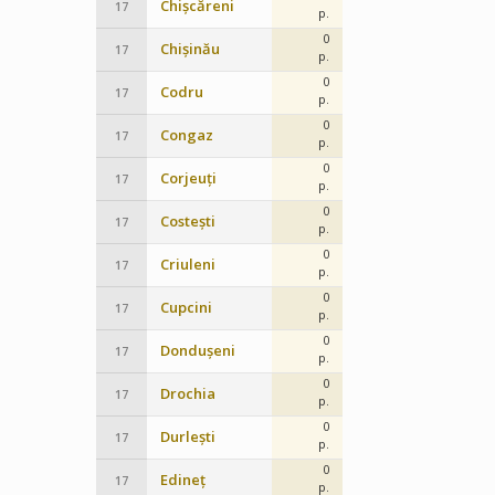
Chișcăreni
17
p.
0
Chișinău
17
p.
0
Codru
17
p.
0
Congaz
17
p.
0
Corjeuți
17
p.
0
Costești
17
p.
0
Criuleni
17
p.
0
Cupcini
17
p.
0
Dondușeni
17
p.
0
Drochia
17
p.
0
Durlești
17
p.
0
Edineț
17
p.