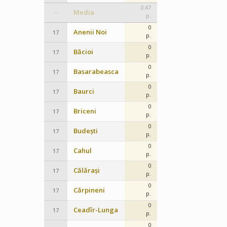
0.47
Media
–
p.
0
Anenii Noi
17
p.
0
Băcioi
17
p.
0
Basarabeasca
17
p.
0
Baurci
17
p.
0
Briceni
17
p.
0
Budești
17
p.
0
Cahul
17
p.
0
Călărași
17
p.
0
Cărpineni
17
p.
0
Ceadîr-Lunga
17
p.
0