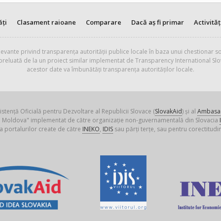
ăți
Clasament raioane
Comparare
Dacă aș fi primar
Activităț
evante privind transparența autorității publice locale în baza unui chestionar so
 preluată de la un proiect similar implementat de Transparency International Slo
acestor date va îmbunătăți transparența autorităților locale.
istență Oficială pentru Dezvoltare al Republicii Slovace (
SlovakAid
) și al
Ambasad
ica Moldova" implementat de către organizație non-guvernamentală din Slovacia
a portalurilor create de către
INEKO
,
IDIS
sau părți terțe, sau pentru corectitudin