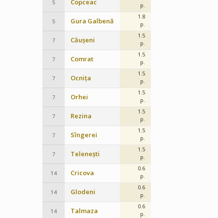
Copceac
5
p.
1.8
Gura Galbenă
5
p.
1.5
Căușeni
7
p.
1.5
Comrat
7
p.
1.5
Ocnița
7
p.
1.5
Orhei
7
p.
1.5
Rezina
7
p.
1.5
Sîngerei
7
p.
1.5
Telenești
7
p.
0.6
Cricova
14
p.
0.6
Glodeni
14
p.
0.6
Talmaza
14
p.