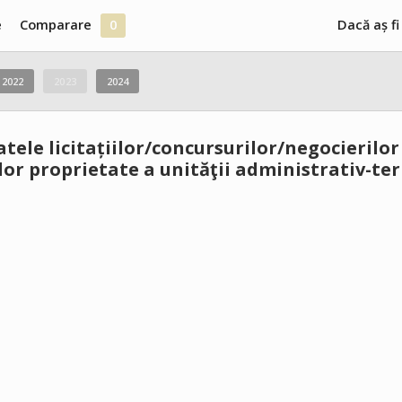
e
Comparare
0
Dacă aș fi
2022
2023
2024
atele licitațiilor/concursurilor/negocierilor
or proprietate a unităţii administrativ-ter