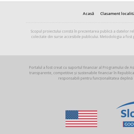
Acasă
Clasament localit
Scopul proiectului constă în prezentarea publică a datelor rel
colectate din surse accesibile publicului. Metodologia a fost
Portalul a fost creat cu suportul financiar al Programului de As
transparente, competitive și sustenabile financiar în Republ
responsabili pentru funcționalitatea deplină 