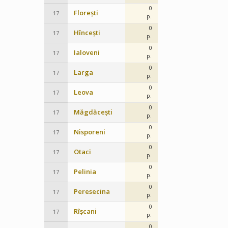
0
Florești
17
p.
0
Hîncești
17
p.
0
Ialoveni
17
p.
0
Larga
17
p.
0
Leova
17
p.
0
Măgdăcești
17
p.
0
Nisporeni
17
p.
0
Otaci
17
p.
0
Pelinia
17
p.
0
Peresecina
17
p.
0
Rîșcani
17
p.
0