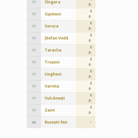
Sîngera
17
p.
0
Sipoteni
17
p.
0
Soroca
17
p.
0
Ștefan Vodă
17
p.
0
Taraclia
17
p.
0
Trușeni
17
p.
0
Ungheni
17
p.
0
Varnița
17
p.
0
Vulcănești
17
p.
0
Zaim
17
p.
Ruseștii Noi
–
60