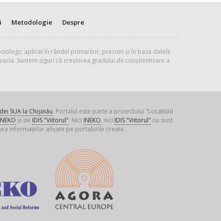
i
Metodologie
Despre
ciologic aplicat în rândul primarilor, precum și în baza datele
vacia. Suntem siguri că creșterea gradului de conștientizare a
ei SUA la Chișinău
. Portalul este parte a proiectului "Localități
INEKO
și de
IDIS "Viitorul"
. Nici
INEKO
, nici
IDIS "Viitorul"
nu sunt
ea informațiilor afișate pe portalurile create.