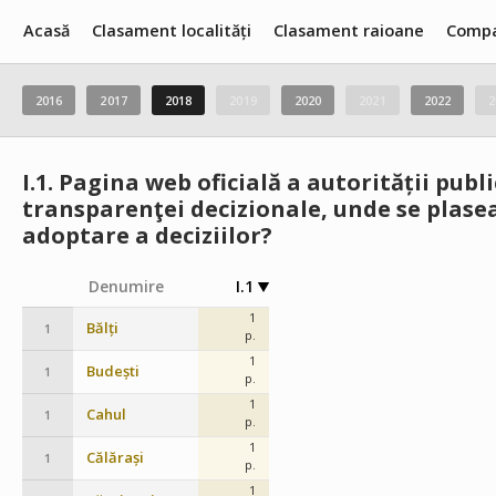
Acasă
Clasament localități
Clasament raioane
Compa
2016
2017
2018
2019
2020
2021
2022
2
I.1.
Pagina web oficială a autorității pub
transparenţei decizionale, unde se plasea
adoptare a deciziilor?
Denumire
I.1
1
Bălți
1
p.
1
Budești
1
p.
1
Cahul
1
p.
1
Călărași
1
p.
1