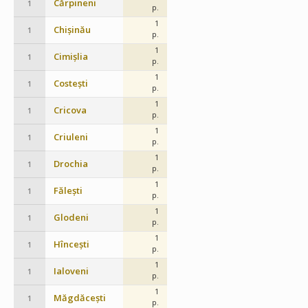
Cărpineni
1
p.
1
Chișinău
1
p.
1
Cimișlia
1
p.
1
Costești
1
p.
1
Cricova
1
p.
1
Criuleni
1
p.
1
Drochia
1
p.
1
Fălești
1
p.
1
Glodeni
1
p.
1
Hîncești
1
p.
1
Ialoveni
1
p.
1
Măgdăcești
1
p.