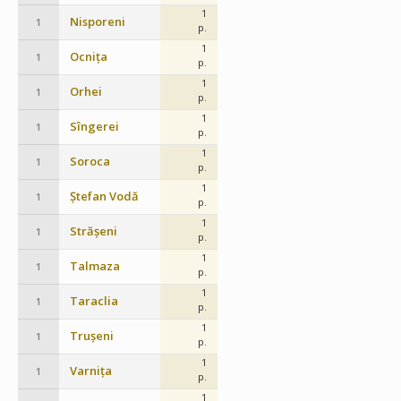
1
Nisporeni
1
p.
1
Ocnița
1
p.
1
Orhei
1
p.
1
Sîngerei
1
p.
1
Soroca
1
p.
1
Ștefan Vodă
1
p.
1
Strășeni
1
p.
1
Talmaza
1
p.
1
Taraclia
1
p.
1
Trușeni
1
p.
1
Varnița
1
p.
1