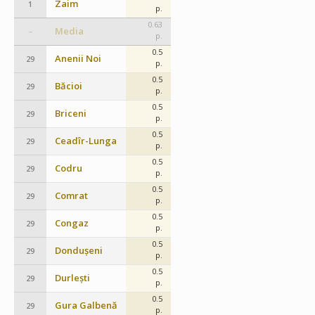
Zaim
1
p.
0.63
Media
–
p.
0.5
Anenii Noi
29
p.
0.5
Băcioi
29
p.
0.5
Briceni
29
p.
0.5
Ceadîr-Lunga
29
p.
0.5
Codru
29
p.
0.5
Comrat
29
p.
0.5
Congaz
29
p.
0.5
Dondușeni
29
p.
0.5
Durlești
29
p.
0.5
Gura Galbenă
29
p.