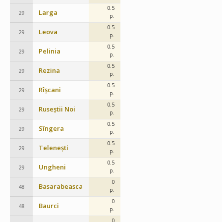
0.5
Larga
29
p.
0.5
Leova
29
p.
0.5
Pelinia
29
p.
0.5
Rezina
29
p.
0.5
Rîșcani
29
p.
0.5
Ruseștii Noi
29
p.
0.5
Sîngera
29
p.
0.5
Telenești
29
p.
0.5
Ungheni
29
p.
0
Basarabeasca
48
p.
0
Baurci
48
p.
0