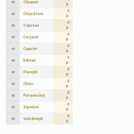
Căușeni
48
p.
0
Chișcăreni
48
p.
0
Copceac
48
p.
0
Corjeuți
48
p.
0
Cupcini
48
p.
0
Edineț
48
p.
0
Florești
48
p.
0
Otaci
48
p.
0
Peresecina
48
p.
0
Sipoteni
48
p.
0
Vulcănești
48
p.