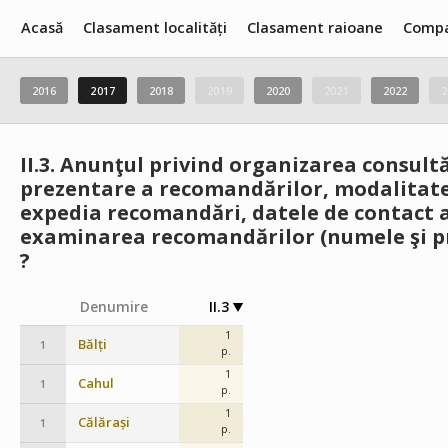
Acasă
Clasament localități
Clasament raioane
Compa
2016
2017
2018
2019
2020
2021
2022
2
II.3.
Anunţul privind organizarea consultă
prezentare a recomandărilor, modalitatea
expedia recomandări, datele de contact a
examinarea recomandărilor (numele şi pr
?
Denumire
II.3
1
Bălți
1
p.
1
Cahul
1
p.
1
Călărași
1
p.