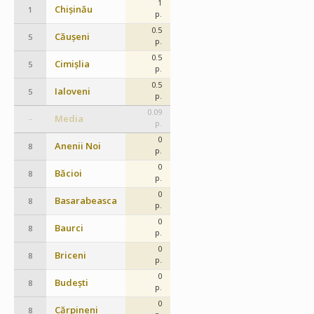
1
Chișinău
1
p.
0.5
Căușeni
5
p.
0.5
Cimișlia
5
p.
0.5
Ialoveni
5
p.
0.09
Media
–
p.
0
Anenii Noi
8
p.
0
Băcioi
8
p.
0
Basarabeasca
8
p.
0
Baurci
8
p.
0
Briceni
8
p.
0
Budești
8
p.
0
Cărpineni
8