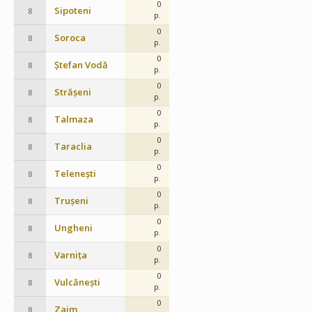
0
Sipoteni
8
p.
0
Soroca
8
p.
0
Ștefan Vodă
8
p.
0
Strășeni
8
p.
0
Talmaza
8
p.
0
Taraclia
8
p.
0
Telenești
8
p.
0
Trușeni
8
p.
0
Ungheni
8
p.
0
Varnița
8
p.
0
Vulcănești
8
p.
0
Zaim
8