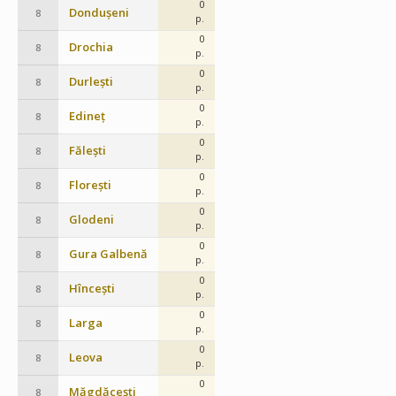
0
Dondușeni
8
p.
0
Drochia
8
p.
0
Durlești
8
p.
0
Edineț
8
p.
0
Fălești
8
p.
0
Florești
8
p.
0
Glodeni
8
p.
0
Gura Galbenă
8
p.
0
Hîncești
8
p.
0
Larga
8
p.
0
Leova
8
p.
0
Măgdăcești
8