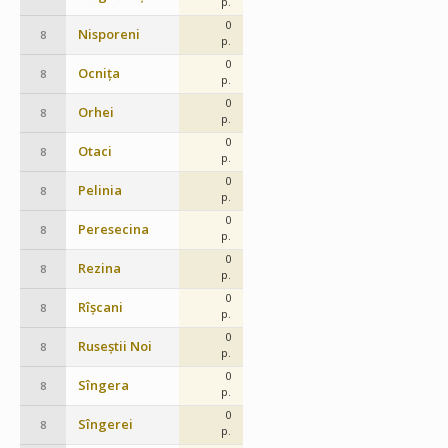
p.
0
Nisporeni
8
p.
0
Ocnița
8
p.
0
Orhei
8
p.
0
Otaci
8
p.
0
Pelinia
8
p.
0
Peresecina
8
p.
0
Rezina
8
p.
0
Rîșcani
8
p.
0
Ruseștii Noi
8
p.
0
Sîngera
8
p.
0
Sîngerei
8
p.