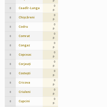
p.
0
Ceadîr-Lunga
8
p.
0
Chișcăreni
8
p.
0
Codru
8
p.
0
Comrat
8
p.
0
Congaz
8
p.
0
Copceac
8
p.
0
Corjeuți
8
p.
0
Costești
8
p.
0
Cricova
8
p.
0
Criuleni
8
p.
0
Cupcini
8
p.