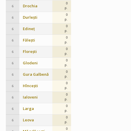
0
Drochia
6
p.
0
Durlești
6
p.
0
Edineț
6
p.
0
Fălești
6
p.
0
Florești
6
p.
0
Glodeni
6
p.
0
Gura Galbenă
6
p.
0
Hîncești
6
p.
0
Ialoveni
6
p.
0
Larga
6
p.
0
Leova
6
p.
0