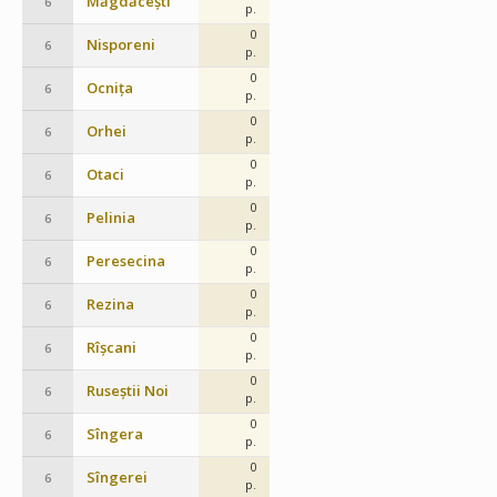
Măgdăcești
6
p.
0
Nisporeni
6
p.
0
Ocnița
6
p.
0
Orhei
6
p.
0
Otaci
6
p.
0
Pelinia
6
p.
0
Peresecina
6
p.
0
Rezina
6
p.
0
Rîșcani
6
p.
0
Ruseștii Noi
6
p.
0
Sîngera
6
p.
0
Sîngerei
6
p.