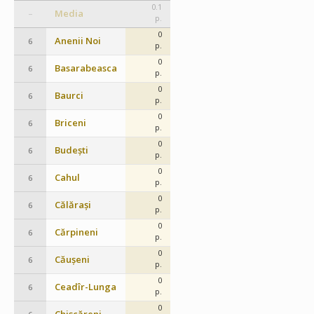
0.1
Media
–
p.
0
Anenii Noi
6
p.
0
Basarabeasca
6
p.
0
Baurci
6
p.
0
Briceni
6
p.
0
Budești
6
p.
0
Cahul
6
p.
0
Călărași
6
p.
0
Cărpineni
6
p.
0
Căușeni
6
p.
0
Ceadîr-Lunga
6
p.
0