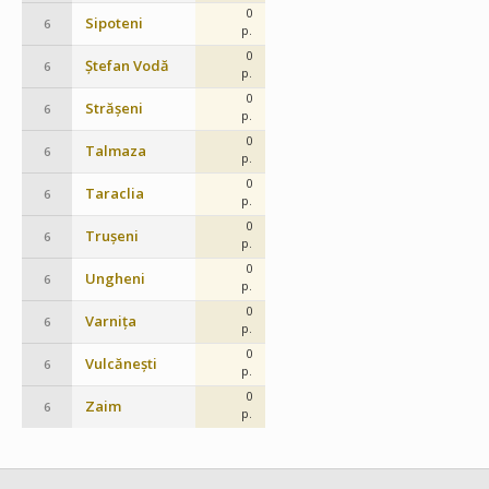
0
Sipoteni
6
p.
0
Ștefan Vodă
6
p.
0
Strășeni
6
p.
0
Talmaza
6
p.
0
Taraclia
6
p.
0
Trușeni
6
p.
0
Ungheni
6
p.
0
Varnița
6
p.
0
Vulcănești
6
p.
0
Zaim
6
p.