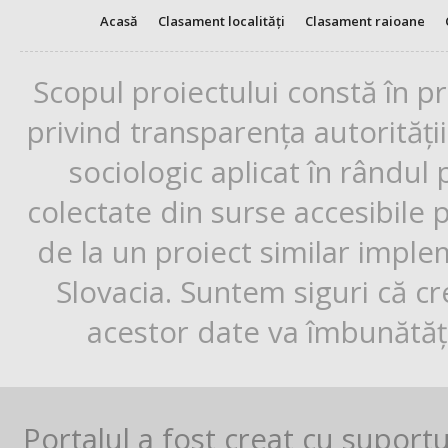
Acasă
Clasament localități
Clasament raioane
Scopul proiectului constă în p
privind transparența autorități
sociologic aplicat în rândul
colectate din surse accesibile 
de la un proiect similar impl
Slovacia. Suntem siguri că cr
acestor date va îmbunătăți
Portalul a fost creat cu suport