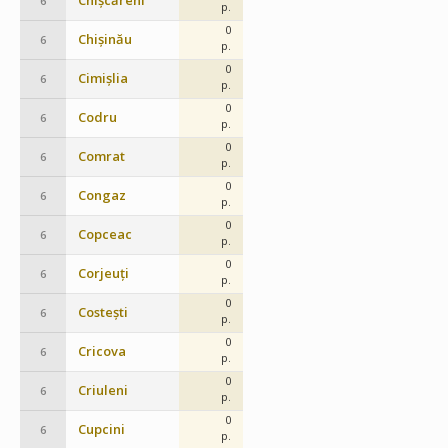
Chișcăreni
6
p.
0
Chișinău
6
p.
0
Cimișlia
6
p.
0
Codru
6
p.
0
Comrat
6
p.
0
Congaz
6
p.
0
Copceac
6
p.
0
Corjeuți
6
p.
0
Costești
6
p.
0
Cricova
6
p.
0
Criuleni
6
p.
0
Cupcini
6
p.