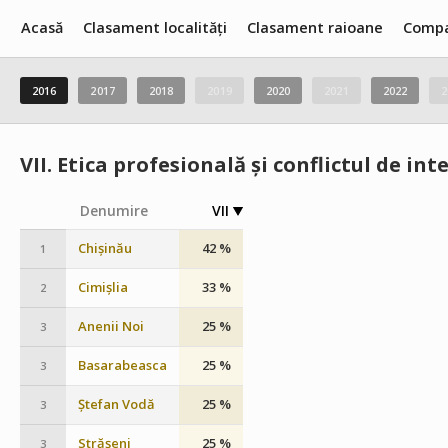
Acasă
Clasament localități
Clasament raioane
Compa
2016
2017
2018
2019
2020
2021
2022
2
VII.
Etica profesională și conflictul de int
Denumire
VII
Chișinău
42 %
1
Cimișlia
33 %
2
Anenii Noi
25 %
3
Basarabeasca
25 %
3
Ștefan Vodă
25 %
3
Strășeni
25 %
3