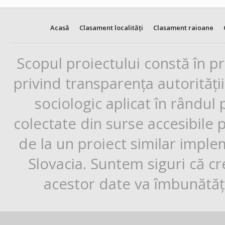
Acasă
Clasament localități
Clasament raioane
Scopul proiectului constă în p
privind transparența autorități
sociologic aplicat în rândul
colectate din surse accesibile 
de la un proiect similar impl
Slovacia. Suntem siguri că cr
acestor date va îmbunătăți