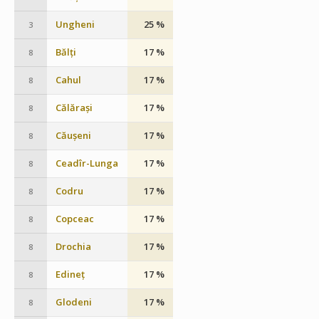
Ungheni
25 %
3
Bălți
17 %
8
Cahul
17 %
8
Călărași
17 %
8
Căușeni
17 %
8
Ceadîr-Lunga
17 %
8
Codru
17 %
8
Copceac
17 %
8
Drochia
17 %
8
Edineț
17 %
8
Glodeni
17 %
8