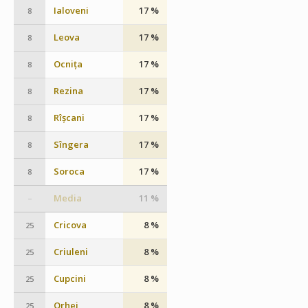
Ialoveni
17 %
8
Leova
17 %
8
Ocnița
17 %
8
Rezina
17 %
8
Rîșcani
17 %
8
Sîngera
17 %
8
Soroca
17 %
8
Media
11 %
–
Cricova
8 %
25
Criuleni
8 %
25
Cupcini
8 %
25
Orhei
8 %
25