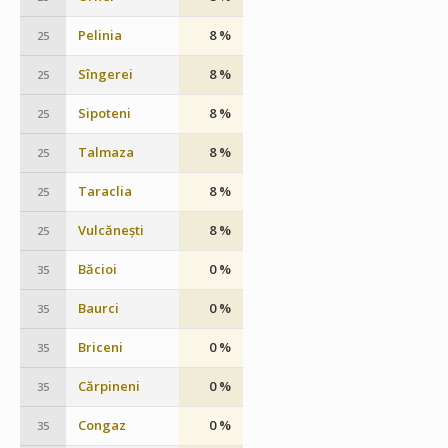
Pelinia
8 %
25
Sîngerei
8 %
25
Sipoteni
8 %
25
Talmaza
8 %
25
Taraclia
8 %
25
Vulcănești
8 %
25
Băcioi
0 %
35
Baurci
0 %
35
Briceni
0 %
35
Cărpineni
0 %
35
Congaz
0 %
35