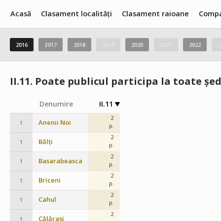
Acasă
Clasament localități
Clasament raioane
Compa
2016
2017
2018
2019
2020
2021
2022
2
II.11.
Poate publicul participa la toate ședi
Denumire
II.11
2
Anenii Noi
1
p.
2
Bălți
1
p.
2
Basarabeasca
1
p.
2
Briceni
1
p.
2
Cahul
1
p.
2
Călărași
1