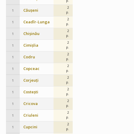
p.
2
Căușeni
1
p.
2
Ceadîr-Lunga
1
p.
2
Chișinău
1
p.
2
Cimișlia
1
p.
2
Codru
1
p.
2
Copceac
1
p.
2
Corjeuți
1
p.
2
Costești
1
p.
2
Cricova
1
p.
2
Criuleni
1
p.
2
Cupcini
1
p.