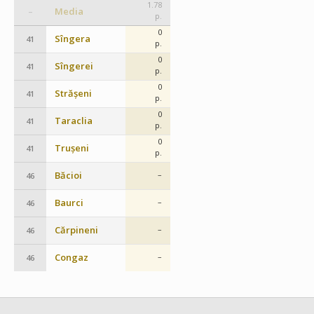
1.78
Media
–
p.
0
Sîngera
41
p.
0
Sîngerei
41
p.
0
Strășeni
41
p.
0
Taraclia
41
p.
0
Trușeni
41
p.
Băcioi
–
46
Baurci
–
46
Cărpineni
–
46
Congaz
–
46