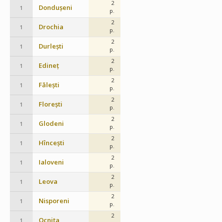
2
Dondușeni
1
p.
2
Drochia
1
p.
2
Durlești
1
p.
2
Edineț
1
p.
2
Fălești
1
p.
2
Florești
1
p.
2
Glodeni
1
p.
2
Hîncești
1
p.
2
Ialoveni
1
p.
2
Leova
1
p.
2
Nisporeni
1
p.
2
Ocnița
1