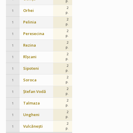
p.
2
Orhei
1
p.
2
Pelinia
1
p.
2
Peresecina
1
p.
2
Rezina
1
p.
2
Rîșcani
1
p.
2
Sipoteni
1
p.
2
Soroca
1
p.
2
Ștefan Vodă
1
p.
2
Talmaza
1
p.
2
Ungheni
1
p.
2
Vulcănești
1
p.