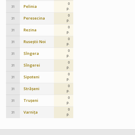
0
Pelinia
31
p.
0
Peresecina
31
p.
0
Rezina
31
p.
0
Ruseștii Noi
31
p.
0
Sîngera
31
p.
0
Sîngerei
31
p.
0
Sipoteni
31
p.
0
Strășeni
31
p.
0
Trușeni
31
p.
0
Varnița
31
p.