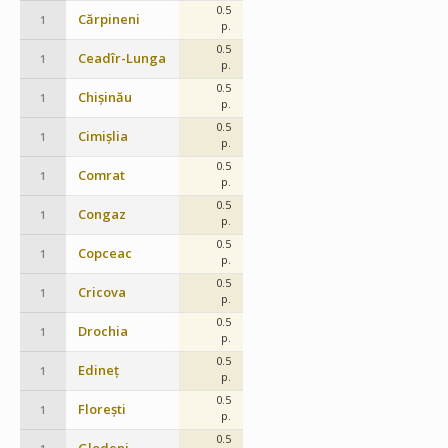
0.5
Cărpineni
1
p.
0.5
Ceadîr-Lunga
1
p.
0.5
Chișinău
1
p.
0.5
Cimișlia
1
p.
0.5
Comrat
1
p.
0.5
Congaz
1
p.
0.5
Copceac
1
p.
0.5
Cricova
1
p.
0.5
Drochia
1
p.
0.5
Edineț
1
p.
0.5
Florești
1
p.
0.5