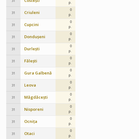
Costești
31
p.
0
Criuleni
31
p.
0
Cupcini
31
p.
0
Dondușeni
31
p.
0
Durlești
31
p.
0
Fălești
31
p.
0
Gura Galbenă
31
p.
0
Leova
31
p.
0
Măgdăcești
31
p.
0
Nisporeni
31
p.
0
Ocnița
31
p.
0
Otaci
31
p.