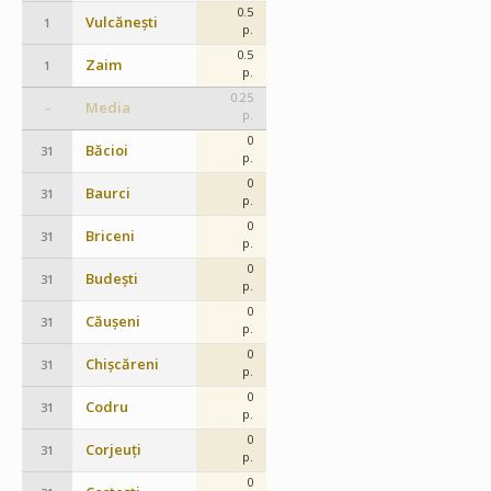
0.5
Vulcănești
1
p.
0.5
Zaim
1
p.
0.25
Media
–
p.
0
Băcioi
31
p.
0
Baurci
31
p.
0
Briceni
31
p.
0
Budești
31
p.
0
Căușeni
31
p.
0
Chișcăreni
31
p.
0
Codru
31
p.
0
Corjeuți
31
p.
0