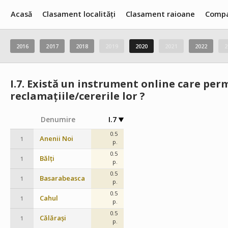
Acasă
Clasament localități
Clasament raioane
Compa
2016
2017
2018
2019
2020
2021
2022
2
I.7.
Există un instrument online care perm
reclamațiile/cererile lor ?
Denumire
I.7
0.5
Anenii Noi
1
p.
0.5
Bălți
1
p.
0.5
Basarabeasca
1
p.
0.5
Cahul
1
p.
0.5
Călărași
1
p.