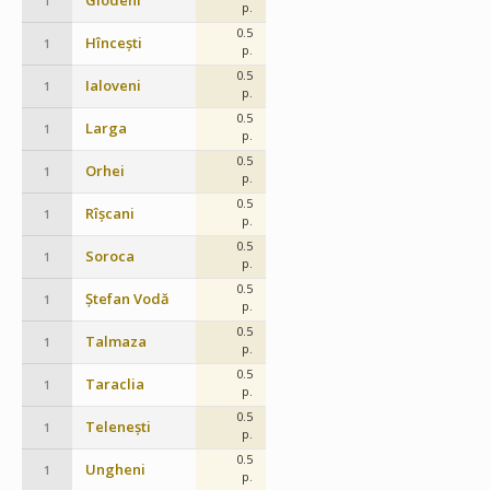
Glodeni
1
p.
0.5
Hîncești
1
p.
0.5
Ialoveni
1
p.
0.5
Larga
1
p.
0.5
Orhei
1
p.
0.5
Rîșcani
1
p.
0.5
Soroca
1
p.
0.5
Ștefan Vodă
1
p.
0.5
Talmaza
1
p.
0.5
Taraclia
1
p.
0.5
Telenești
1
p.
0.5
Ungheni
1
p.