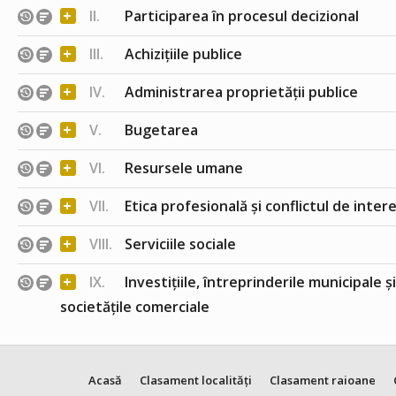
+
II.
Participarea în procesul decizional
+
III.
Achizițiile publice
+
IV.
Administrarea proprietății publice
+
V.
Bugetarea
+
VI.
Resursele umane
+
VII.
Etica profesională și conflictul de inter
+
VIII.
Serviciile sociale
+
IX.
Investițiile, întreprinderile municipale ș
societățile comerciale
Acasă
Clasament localități
Clasament raioane