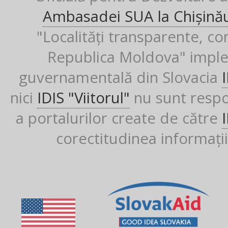
Ambasadei SUA la Chișină
"Localități transparente, co
Republica Moldova" imple
guvernamentală din Slovacia
nici
IDIS "Viitorul"
nu sunt respon
a portalurilor create de către
corectitudinea informații