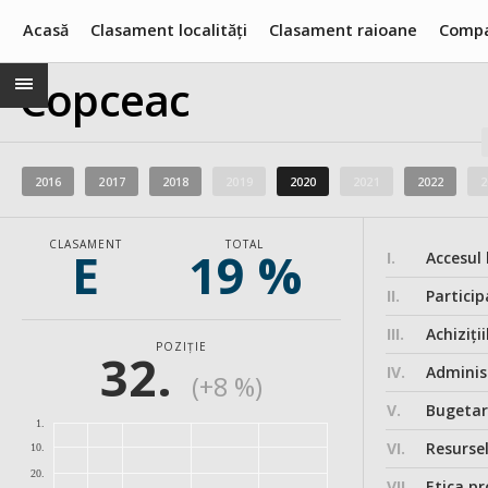
Acasă
Clasament localități
Clasament raioane
Compa
Copceac
2016
2017
2018
2019
2020
2021
2022
2
CLASAMENT
TOTAL
E
19 %
I.
Accesul 
II.
Particip
III.
Achiziții
POZIȚIE
32.
IV.
Administ
(+8 %)
V.
Bugeta
1.
VI.
Resurse
10.
20.
VII.
Etica pr