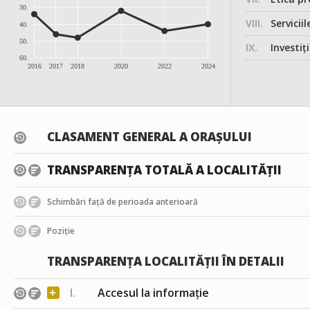
30.
VIII.
Serviciil
40.
50.
IX.
Investițiile, în
60.
2016
2017
2018
2020
2022
2024
CLASAMENT GENERAL A ORAȘULUI
TRANSPARENȚA TOTALĂ A LOCALITĂȚII
Schimbări față de perioada anterioară
Poziție
TRANSPARENȚA LOCALITĂȚII ÎN DETALII
+
I.
Accesul la informație