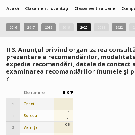
Acasă
Clasament localități
Clasament raioane
Compa
2016
2017
2018
2019
2020
2021
2022
2
II.3.
Anunţul privind organizarea consultă
prezentare a recomandărilor, modalitatea
expedia recomandări, datele de contact a
examinarea recomandărilor (numele şi pr
?
Denumire
II.3
1
Orhei
1
p.
1
Soroca
1
p.
0.8
Varnița
3
p.