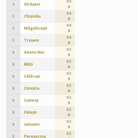
0.5
Strășeni
4
p.
0.4
Chișinău
5
p.
0.4
Măgdăcești
5
p.
0.4
Trușeni
5
p.
0.2
Anenii Noi
8
p.
0.2
Bălți
8
p.
0.2
Călărași
8
p.
0.2
Cimișlia
8
p.
0.2
Comrat
8
p.
0.2
Fălești
8
p.
0.2
Ialoveni
8
p.
0.2
Peresecina
8