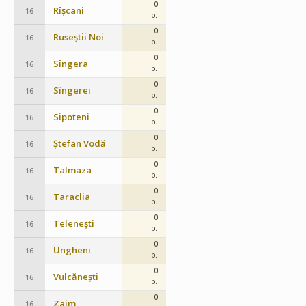
0
Rîșcani
16
p.
0
Ruseștii Noi
16
p.
0
Sîngera
16
p.
0
Sîngerei
16
p.
0
Sipoteni
16
p.
0
Ștefan Vodă
16
p.
0
Talmaza
16
p.
0
Taraclia
16
p.
0
Telenești
16
p.
0
Ungheni
16
p.
0
Vulcănești
16
p.
0
Zaim
16