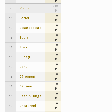
p.
0.10
Media
–
p.
0
Băcioi
16
p.
0
Basarabeasca
16
p.
0
Baurci
16
p.
0
Briceni
16
p.
0
Budești
16
p.
0
Cahul
16
p.
0
Cărpineni
16
p.
0
Căușeni
16
p.
0
Ceadîr-Lunga
16
p.
0
Chișcăreni
16
p.