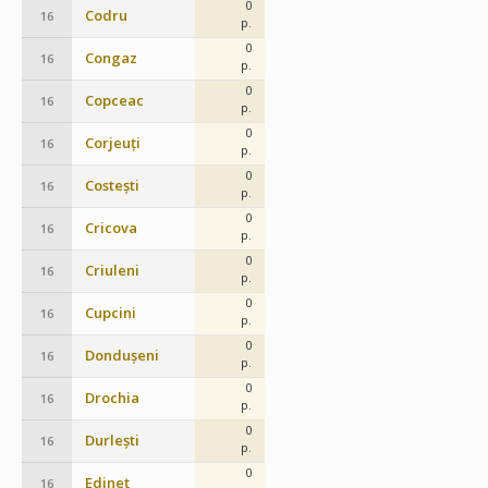
0
Codru
16
p.
0
Congaz
16
p.
0
Copceac
16
p.
0
Corjeuți
16
p.
0
Costești
16
p.
0
Cricova
16
p.
0
Criuleni
16
p.
0
Cupcini
16
p.
0
Dondușeni
16
p.
0
Drochia
16
p.
0
Durlești
16
p.
0
Edineț
16