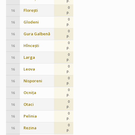
p.
0
Florești
16
p.
0
Glodeni
16
p.
0
Gura Galbenă
16
p.
0
Hîncești
16
p.
0
Larga
16
p.
0
Leova
16
p.
0
Nisporeni
16
p.
0
Ocnița
16
p.
0
Otaci
16
p.
0
Pelinia
16
p.
0
Rezina
16
p.