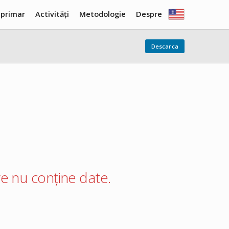
 primar
Activități
Metodologie
Despre
Descarca
care nu conține date.