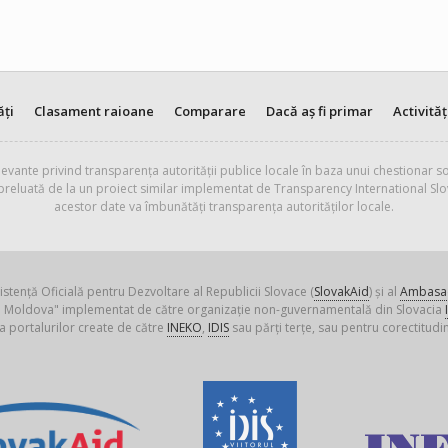
ăți
Clasament raioane
Comparare
Dacă aș fi primar
Activităț
evante privind transparența autorității publice locale în baza unui chestionar so
 preluată de la un proiect similar implementat de Transparency International Slo
acestor date va îmbunătăți transparența autorităților locale.
istență Oficială pentru Dezvoltare al Republicii Slovace (
SlovakAid
) și al
Ambasad
ica Moldova" implementat de către organizație non-guvernamentală din Slovacia
a portalurilor create de către
INEKO
,
IDIS
sau părți terțe, sau pentru corectitudin