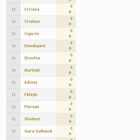
0
Cricova
12
p.
0
Criuleni
12
p.
0
Cupcini
12
p.
0
Dondușeni
12
p.
0
Drochia
12
p.
0
Durlești
12
p.
0
Edineț
12
p.
0
Fălești
12
p.
0
Florești
12
p.
0
Glodeni
12
p.
0
Gura Galbenă
12
p.