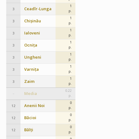
1
Ceadîr-Lunga
3
p.
1
Chișinău
3
p.
1
Ialoveni
3
p.
1
Ocnița
3
p.
1
Ungheni
3
p.
1
Varnița
3
p.
1
Zaim
3
p.
0.22
Media
–
p.
0
Anenii Noi
12
p.
0
Băcioi
12
p.
0
Bălți
12
p.
0