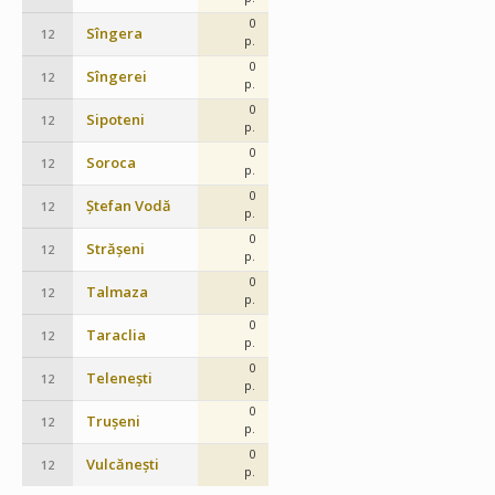
0
Sîngera
12
p.
0
Sîngerei
12
p.
0
Sipoteni
12
p.
0
Soroca
12
p.
0
Ștefan Vodă
12
p.
0
Strășeni
12
p.
0
Talmaza
12
p.
0
Taraclia
12
p.
0
Telenești
12
p.
0
Trușeni
12
p.
0
Vulcănești
12
p.