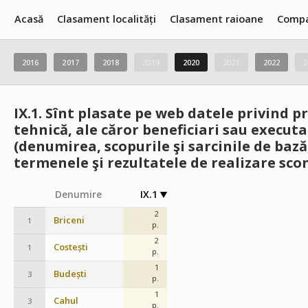
Acasă
Clasament localități
Clasament raioane
Compa
2016
2017
2018
2019
2020
2021
2022
2
IX.1.
Sînt plasate pe web datele privind pr
tehnică, ale căror beneficiari sau executa
(denumirea, scopurile şi sarcinile de bază
termenele şi rezultatele de realizare scon
Denumire
IX.1
2
Briceni
1
p.
2
Costești
1
p.
1
Budești
3
p.
1
Cahul
3
p.