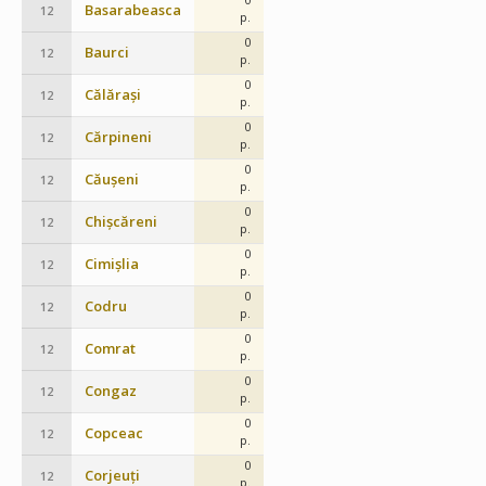
Basarabeasca
12
p.
0
Baurci
12
p.
0
Călărași
12
p.
0
Cărpineni
12
p.
0
Căușeni
12
p.
0
Chișcăreni
12
p.
0
Cimișlia
12
p.
0
Codru
12
p.
0
Comrat
12
p.
0
Congaz
12
p.
0
Copceac
12
p.
0
Corjeuți
12
p.