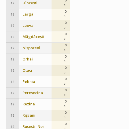
0
Hîncești
12
p.
0
Larga
12
p.
0
Leova
12
p.
0
Măgdăcești
12
p.
0
Nisporeni
12
p.
0
Orhei
12
p.
0
Otaci
12
p.
0
Pelinia
12
p.
0
Peresecina
12
p.
0
Rezina
12
p.
0
Rîșcani
12
p.
0
Ruseștii Noi
12
p.