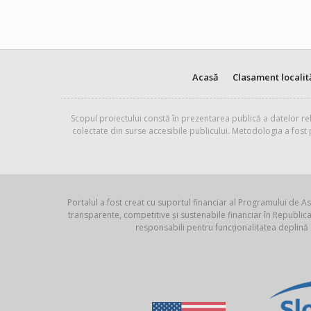
Acasă
Clasament localit
Scopul proiectului constă în prezentarea publică a datelor rel
colectate din surse accesibile publicului. Metodologia a fost
Portalul a fost creat cu suportul financiar al Programului de As
transparente, competitive și sustenabile financiar în Republ
responsabili pentru funcționalitatea deplină 