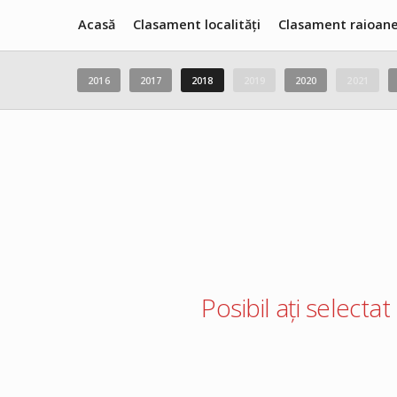
Acasă
Clasament localități
Clasament raioan
2016
2017
2018
2019
2020
2021
Posibil ați selectat