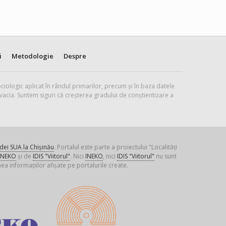
i
Metodologie
Despre
ciologic aplicat în rândul primarilor, precum și în baza datele
vacia. Suntem siguri că creșterea gradului de conștientizare a
ei SUA la Chișinău
. Portalul este parte a proiectului "Localități
INEKO
și de
IDIS "Viitorul"
. Nici
INEKO
, nici
IDIS "Viitorul"
nu sunt
ea informațiilor afișate pe portalurile create.