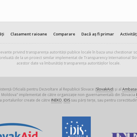
ăți
Clasament raioane
Comparare
Dacă aș fi primar
Activităț
evante privind transparența autorității publice locale în baza unui chestionar so
 preluată de la un proiect similar implementat de Transparency International Slo
acestor date va îmbunătăți transparența autorităților locale.
istență Oficială pentru Dezvoltare al Republicii Slovace (
SlovakAid
) și al
Ambasad
ica Moldova" implementat de către organizație non-guvernamentală din Slovacia
a portalurilor create de către
INEKO
,
IDIS
sau părți terțe, sau pentru corectitudin