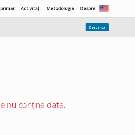
 primar
Activități
Metodologie
Despre
Descarca
care nu conține date.