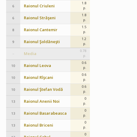
1.8
Raionul Criuleni
6
p.
1.8
Raionul Străşeni
6
p.
1.5
Raionul Cantemir
8
p.
1.2
Raionul Şoldăneşti
9
p.
0.78
Media
–
p.
0.6
Raionul Leova
10
p.
0.6
Raionul Rîşcani
10
p.
0.6
Raionul Ştefan Vodă
10
p.
0
Raionul Anenii Noi
13
p.
0
Raionul Basarabeasca
13
p.
0
Raionul Briceni
13
p.
0