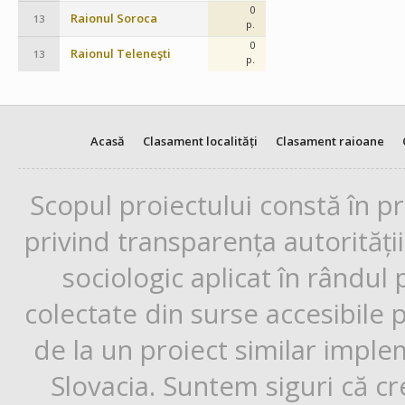
0
Raionul Soroca
13
p.
0
Raionul Teleneşti
13
p.
Acasă
Clasament localități
Clasament raioane
Scopul proiectului constă în p
privind transparența autorități
sociologic aplicat în rândul
colectate din surse accesibile 
de la un proiect similar impl
Slovacia. Suntem siguri că cr