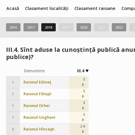
Acasă
Clasament localități
Clasament raioane
Compa
2016
2017
2018
2019
2020
2021
2022
2
III.4.
Sînt aduse la cunoștință publică anun
publice)?
Denumire
III.4
3
Raionul Edineţ
1
p.
3
Raionul Făleşti
1
p.
3
Raionul Orhei
1
p.
3
Raionul Ungheni
1
p.
2.4
Raionul Hînceşti
5
p.