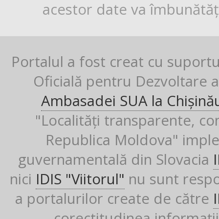
acestor date va îmbunătăți
Portalul a fost creat cu suport
Oficială pentru Dezvoltare al
Ambasadei SUA la Chișină
"Localități transparente, co
Republica Moldova" imple
guvernamentală din Slovacia
nici
IDIS "Viitorul"
nu sunt respon
a portalurilor create de către
corectitudinea informații