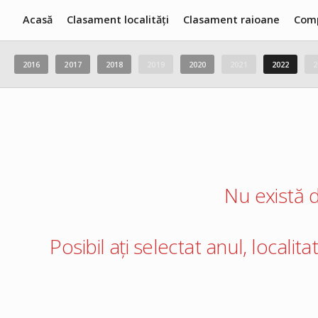
Acasă
Clasament localități
Clasament raioane
Com
2016
2017
2018
2019
2020
2021
2022
2
Nu există d
Posibil ați selectat anul, localit