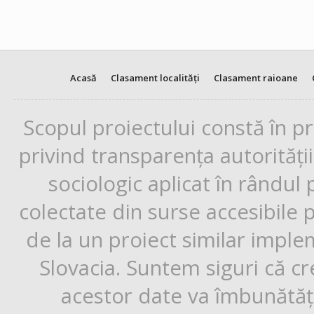
Acasă
Clasament localități
Clasament raioane
Scopul proiectului constă în p
privind transparența autorități
sociologic aplicat în rândul
colectate din surse accesibile 
de la un proiect similar impl
Slovacia. Suntem siguri că cr
acestor date va îmbunătăți