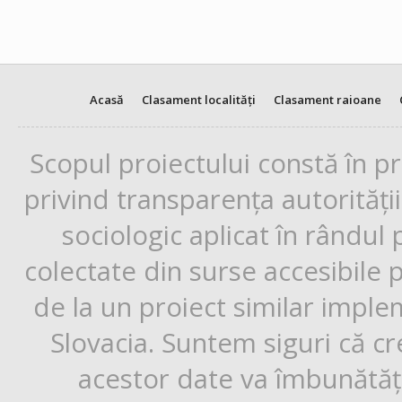
Acasă
Clasament localități
Clasament raioane
Scopul proiectului constă în p
privind transparența autorități
sociologic aplicat în rândul
colectate din surse accesibile 
de la un proiect similar impl
Slovacia. Suntem siguri că cr
acestor date va îmbunătăți