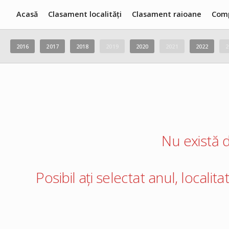
Acasă
Clasament localități
Clasament raioane
Com
2016
2017
2018
2019
2020
2021
2022
2
Nu există d
Posibil ați selectat anul, localit