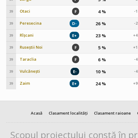
Otaci
4 %
F
-
39
Peresecina
26 %
D-
-
39
Rîșcani
23 %
E+
+4
39
Ruseștii Noi
5 %
F
+1
39
Taraclia
6 %
F
-
39
Vulcănești
10 %
E-
-
39
Zaim
24 %
E+
+9
39
Acasă
Clasament localități
Clasament raioane
Scopul proiectului constă în p