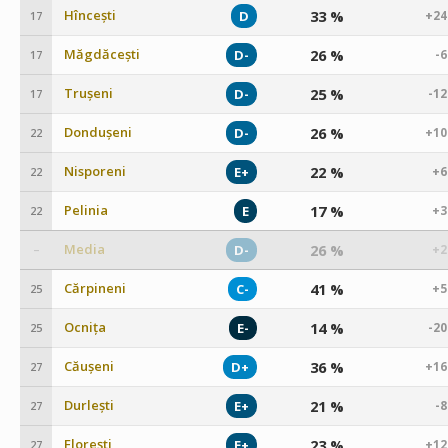
Hîncești
33 %
D
+24
17
Măgdăcești
26 %
D-
-
17
Trușeni
25 %
D-
-1
17
Dondușeni
26 %
D-
+10
22
Nisporeni
22 %
E+
+6
22
Pelinia
17 %
E
+3
22
Media
26 %
D-
+2
–
Cărpineni
41 %
C-
+5
25
Ocnița
14 %
E-
-2
25
Căușeni
36 %
D+
+16
27
Durlești
21 %
E+
-
27
Florești
23 %
E+
+12
27