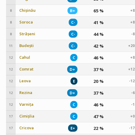
Chișinău
65 %
B+
+8
8
Soroca
41 %
C-
+8
8
Strășeni
44 %
C-
-
8
Budești
42 %
C-
+20
11
Cahul
46 %
C
+8
12
Comrat
37 %
D+
+12
12
Leova
20 %
E
-1
12
Rezina
37 %
D+
-
12
Varnița
46 %
C
-
12
Cimișlia
47 %
C
+0
17
Cricova
22 %
E+
-1
17