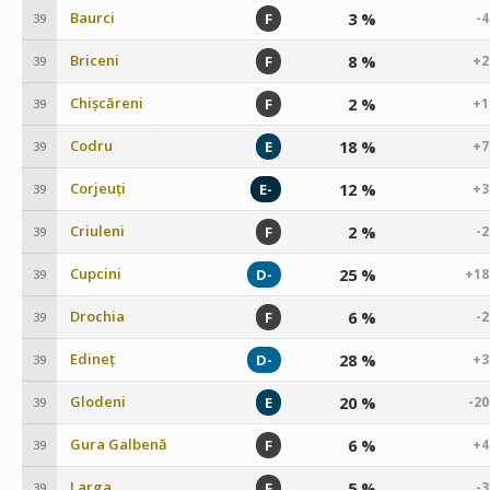
Baurci
3 %
F
-
39
Briceni
8 %
F
+2
39
Chișcăreni
2 %
F
+1
39
Codru
18 %
E
+7
39
Corjeuți
12 %
E-
+3
39
Criuleni
2 %
F
-
39
Cupcini
25 %
D-
+18
39
Drochia
6 %
F
-
39
Edineț
28 %
D-
+3
39
Glodeni
20 %
E
-2
39
Gura Galbenă
6 %
F
+4
39
Larga
5 %
F
-
39