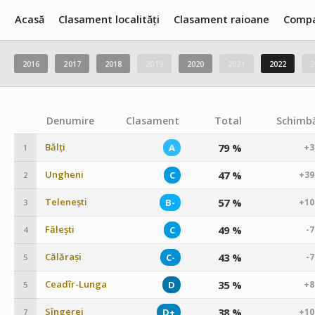
Acasă
Clasament localități
Clasament raioane
Compa
2016
2017
2018
2019
2020
2021
2022
2
Denumire
Clasament
Total
Schimbă
Bălți
79 %
A
+3
1
Ungheni
47 %
C
+39
2
Telenești
57 %
B-
+10
3
Fălești
49 %
C
-
4
Călărași
43 %
C-
-
5
Ceadîr-Lunga
35 %
D
+8
5
Sîngerei
38 %
D+
+10
7