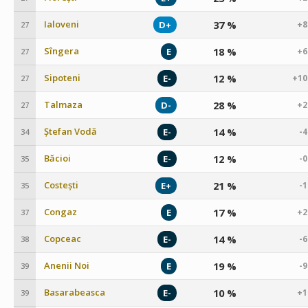
Ialoveni
37 %
D+
+8
27
Sîngera
18 %
E
+6
27
Sipoteni
12 %
E-
+10
27
Talmaza
28 %
D-
+2
27
Ștefan Vodă
14 %
E-
-
34
Băcioi
12 %
E-
-
35
Costești
21 %
E+
-
35
Congaz
17 %
E
+2
37
Copceac
14 %
E-
-
38
Anenii Noi
19 %
E
-
39
Basarabeasca
10 %
E-
+1
39