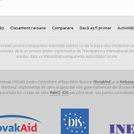
ăți
Clasament raioane
Comparare
Dacă aș fi primar
Activităț
evante privind transparența autorității publice locale în baza unui chestionar so
 preluată de la un proiect similar implementat de Transparency International Slo
acestor date va îmbunătăți transparența autorităților locale.
istență Oficială pentru Dezvoltare al Republicii Slovace (
SlovakAid
) și al
Ambasad
ica Moldova" implementat de către organizație non-guvernamentală din Slovacia
a portalurilor create de către
INEKO
,
IDIS
sau părți terțe, sau pentru corectitudin