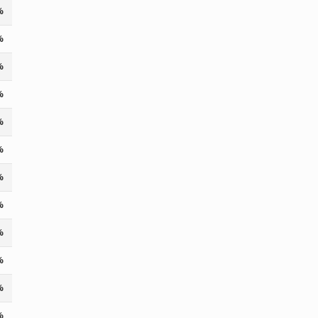
%
%
%
%
%
%
%
%
%
%
%
%