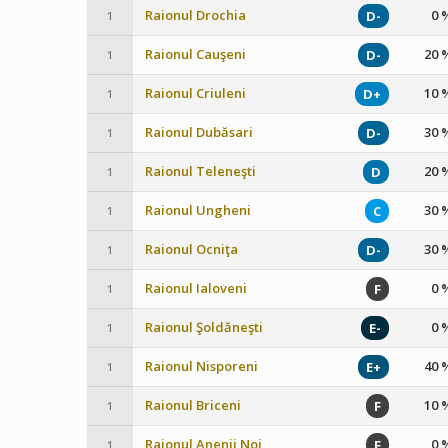
Raionul Drochia
0 
D-
1
Raionul Cauşeni
20 
D-
1
Raionul Criuleni
10 
D+
1
Raionul Dubăsari
30 
D-
1
Raionul Teleneşti
20 
D
1
Raionul Ungheni
30 
C
1
Raionul Ocniţa
30 
D-
1
Raionul Ialoveni
0 
F
1
Raionul Şoldăneşti
0 
E-
1
Raionul Nisporeni
40 
E+
1
Raionul Briceni
10 
F
1
Raionul Anenii Noi
0 
F
1