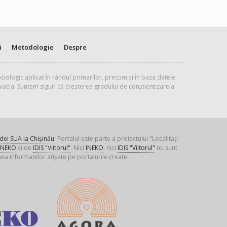
i
Metodologie
Despre
ciologic aplicat în rândul primarilor, precum și în baza datele
vacia. Suntem siguri că creșterea gradului de conștientizare a
ei SUA la Chișinău
. Portalul este parte a proiectului "Localități
INEKO
și de
IDIS "Viitorul"
. Nici
INEKO
, nici
IDIS "Viitorul"
nu sunt
ea informațiilor afișate pe portalurile create.