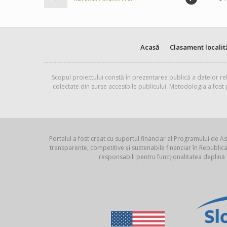
Acasă
Clasament localit
Scopul proiectului constă în prezentarea publică a datelor rel
colectate din surse accesibile publicului. Metodologia a fost
Portalul a fost creat cu suportul financiar al Programului de As
transparente, competitive și sustenabile financiar în Republ
responsabili pentru funcționalitatea deplină 