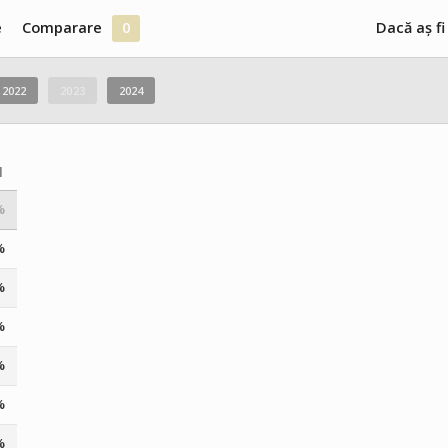
e
Comparare
0
Dacă aș fi
2022
2023
2024
I
%
%
%
%
%
%
%