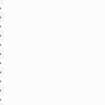
%
%
%
%
%
%
%
%
%
%
%