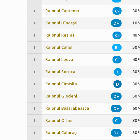
Raionul Cantemir
30 
C-
1
Raionul Hînceşti
10 
D+
1
Raionul Rezina
40 
C-
1
Raionul Cahul
50 
B-
1
Raionul Leova
40 
C-
1
Raionul Soroca
30 
C
1
Raionul Cimişlia
30 
D
1
Raionul Glodeni
50 
D+
1
Raionul Basarabeasca
60 
D+
1
Raionul Orhei
30 
C-
1
Raionul Calaraşi
50 
D+
1