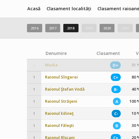
Acasă
Clasament localități
Clasament raioan
2016
2017
2018
2019
2020
2021
Denumire
Clasament
V
Media
31 
D+
–
Raionul Sîngerei
80 
C+
1
Raionul Ştefan Vodă
40 
B-
1
Raionul Străşeni
100 
A
1
Raionul Edineţ
10 
C-
1
Raionul Făleşti
30 
B
1
Raionul Rîşcani
20 
C+
1