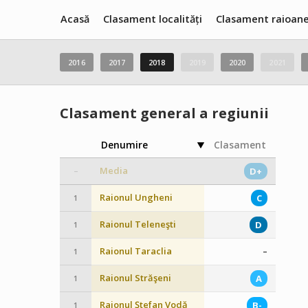
Acasă
Clasament localități
Clasament raioan
2016
2017
2018
2019
2020
2021
Clasament general a regiunii
Denumire
Clasament
Media
D+
–
Raionul Ungheni
C
1
Raionul Teleneşti
D
1
Raionul Taraclia
–
1
Raionul Străşeni
A
1
Raionul Ştefan Vodă
B-
1