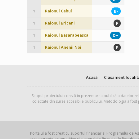
Raionul Cahul
B-
1
Raionul Briceni
F
1
Raionul Basarabeasca
D+
1
Raionul Anenii Noi
F
1
Acasă
Clasament localit
Scopul proiectului constă în prezentarea publică a datelor rel
colectate din surse accesibile publicului. Metodologia a fost
Portalul a fost creat cu suportul financiar al Programului de As
transparente, competitive și sustenabile financiar în Republ