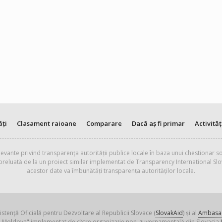
ăți
Clasament raioane
Comparare
Dacă aș fi primar
Activităț
evante privind transparența autorității publice locale în baza unui chestionar so
 preluată de la un proiect similar implementat de Transparency International Slo
acestor date va îmbunătăți transparența autorităților locale.
istență Oficială pentru Dezvoltare al Republicii Slovace (
SlovakAid
) și al
Ambasad
ica Moldova" implementat de către organizație non-guvernamentală din Slovacia