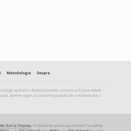
i
Metodologie
Despre
ciologic aplicat în rândul primarilor, precum și în baza datele
vacia. Suntem siguri că creșterea gradului de conștientizare a
ei SUA la Chișinău
. Portalul este parte a proiectului "Localități
INEKO
și de
IDIS "Viitorul"
. Nici
INEKO
, nici
IDIS "Viitorul"
nu sunt