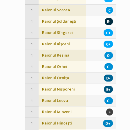
Raionul Soroca
C
1
Raionul Şoldăneşti
E-
1
Raionul Sîngerei
C+
1
Raionul Rîşcani
C+
1
Raionul Rezina
C-
1
Raionul Orhei
C-
1
Raionul Ocniţa
D-
1
Raionul Nisporeni
E+
1
Raionul Leova
C-
1
Raionul Ialoveni
F
1
Raionul Hînceşti
D+
1