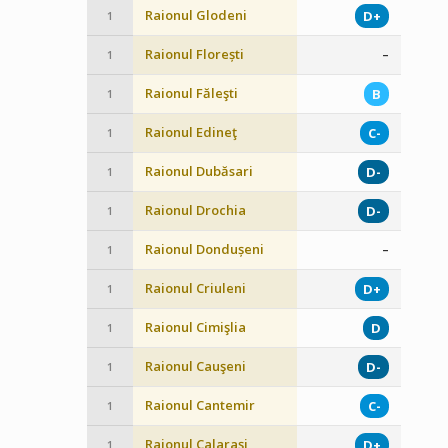
Raionul Glodeni
D+
1
Raionul Florești
–
1
Raionul Făleşti
B
1
Raionul Edineţ
C-
1
Raionul Dubăsari
D-
1
Raionul Drochia
D-
1
Raionul Dondușeni
–
1
Raionul Criuleni
D+
1
Raionul Cimişlia
D
1
Raionul Cauşeni
D-
1
Raionul Cantemir
C-
1
Raionul Calaraşi
D+
1