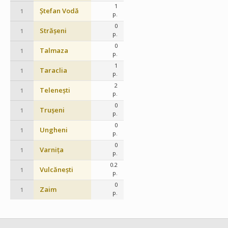
1
Ștefan Vodă
1
p.
0
Strășeni
1
p.
0
Talmaza
1
p.
1
Taraclia
1
p.
2
Telenești
1
p.
0
Trușeni
1
p.
0
Ungheni
1
p.
0
Varnița
1
p.
0.2
Vulcănești
1
p.
0
Zaim
1
p.