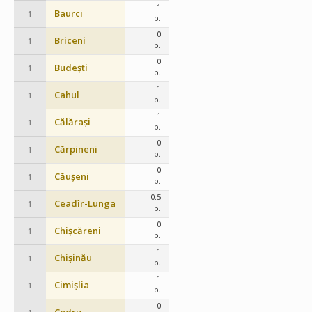
1
Baurci
1
p.
0
Briceni
1
p.
0
Budești
1
p.
1
Cahul
1
p.
1
Călărași
1
p.
0
Cărpineni
1
p.
0
Căușeni
1
p.
0.5
Ceadîr-Lunga
1
p.
0
Chișcăreni
1
p.
1
Chișinău
1
p.
1
Cimișlia
1
p.
0