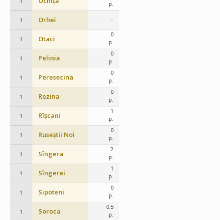
Ocnița
1
p.
Orhei
–
1
0
Otaci
1
p.
0
Pelinia
1
p.
0
Peresecina
1
p.
0
Rezina
1
p.
1
Rîșcani
1
p.
0
Ruseștii Noi
1
p.
2
Sîngera
1
p.
1
Sîngerei
1
p.
0
Sipoteni
1
p.
0.5
Soroca
1
p.