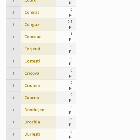
Codru
1
p.
0
Comrat
1
p.
0.5
Congaz
1
p.
1
Copceac
1
p.
0
Corjeuți
1
p.
0
Costești
1
p.
0
Cricova
1
p.
0
Criuleni
1
p.
0
Cupcini
1
p.
0
Dondușeni
1
p.
0.2
Drochia
1
p.
0
Durlești
1
p.