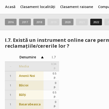
Acasă
Clasament localități
Clasament raioane
Compa
2016
2017
2018
2019
2020
2021
2022
2
I.7.
Există un instrument online care perm
reclamațiile/cererile lor ?
Denumire
I.7
0.34
Media
–
p.
0.5
Anenii Noi
1
p.
0
Băcioi
1
p.
0.5
Bălți
1
p.
0
Basarabeasca
1
p.