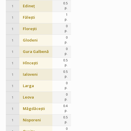
0.5
Edineț
1
p.
1
Fălești
1
p.
0
Florești
1
p.
0
Glodeni
1
p.
0
Gura Galbenă
1
p.
0.5
Hîncești
1
p.
0.5
Ialoveni
1
p.
0
Larga
1
p.
0
Leova
1
p.
0.4
Măgdăcești
1
p.
0.5
Nisporeni
1
p.
0