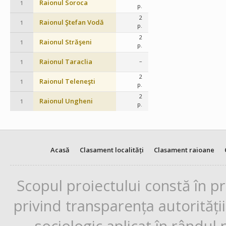
Raionul Soroca
1
p.
2
Raionul Ştefan Vodă
1
p.
2
Raionul Străşeni
1
p.
Raionul Taraclia
–
1
2
Raionul Teleneşti
1
p.
2
Raionul Ungheni
1
p.
Acasă
Clasament localități
Clasament raioane
Scopul proiectului constă în p
privind transparența autorități