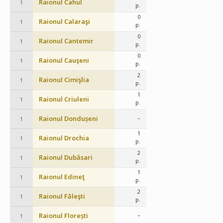
Raionul Cahul
1
p.
0
Raionul Calaraşi
1
p.
0
Raionul Cantemir
1
p.
0
Raionul Cauşeni
1
p.
2
Raionul Cimişlia
1
p.
1
Raionul Criuleni
1
p.
Raionul Dondușeni
–
1
1
Raionul Drochia
1
p.
2
Raionul Dubăsari
1
p.
1
Raionul Edineţ
1
p.
2
Raionul Făleşti
1
p.
Raionul Florești
–
1