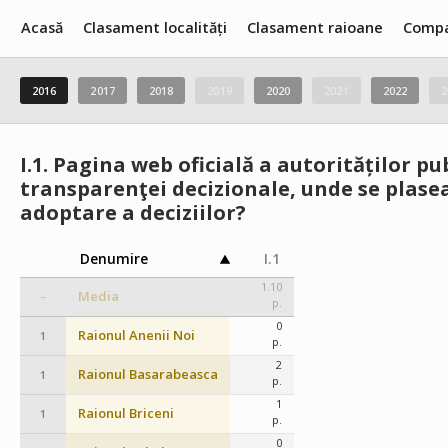
Acasă
Clasament localități
Clasament raioane
Compa
2016
2017
2018
2019
2020
2021
2022
2
I.1.
Pagina web oficială a autorităților p
transparenţei decizionale, unde se plasea
adoptare a deciziilor?
Denumire
I.1
1.10
Media
–
p.
0
Raionul Anenii Noi
1
p.
2
Raionul Basarabeasca
1
p.
1
Raionul Briceni
1
p.
0