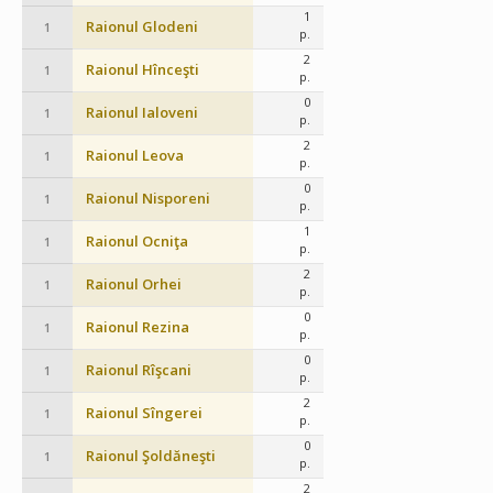
1
Raionul Glodeni
1
p.
2
Raionul Hînceşti
1
p.
0
Raionul Ialoveni
1
p.
2
Raionul Leova
1
p.
0
Raionul Nisporeni
1
p.
1
Raionul Ocniţa
1
p.
2
Raionul Orhei
1
p.
0
Raionul Rezina
1
p.
0
Raionul Rîşcani
1
p.
2
Raionul Sîngerei
1
p.
0
Raionul Şoldăneşti
1
p.
2