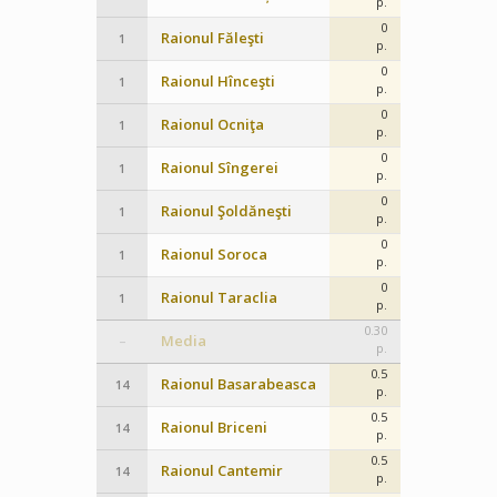
p.
0
Raionul Făleşti
1
p.
0
Raionul Hînceşti
1
p.
0
Raionul Ocniţa
1
p.
0
Raionul Sîngerei
1
p.
0
Raionul Şoldăneşti
1
p.
0
Raionul Soroca
1
p.
0
Raionul Taraclia
1
p.
0.30
Media
–
p.
0.5
Raionul Basarabeasca
14
p.
0.5
Raionul Briceni
14
p.
0.5
Raionul Cantemir
14
p.