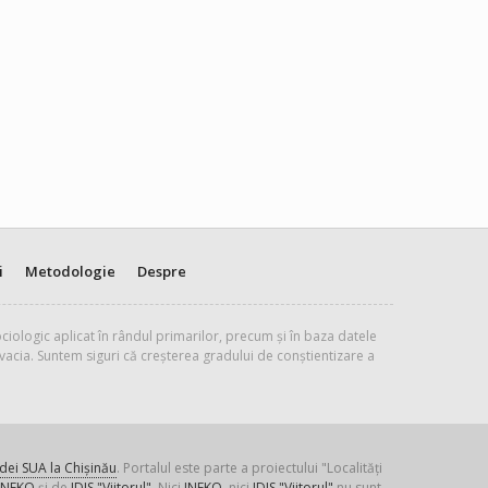
i
Metodologie
Despre
ciologic aplicat în rândul primarilor, precum și în baza datele
vacia. Suntem siguri că creșterea gradului de conștientizare a
ei SUA la Chișinău
. Portalul este parte a proiectului "Localități
INEKO
și de
IDIS "Viitorul"
. Nici
INEKO
, nici
IDIS "Viitorul"
nu sunt