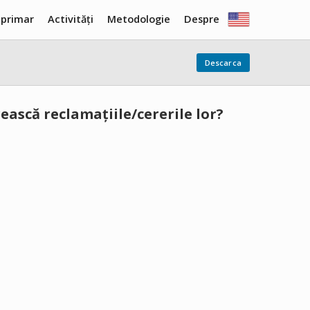
 primar
Activități
Metodologie
Despre
Descarca
ească reclamațiile/cererile lor?