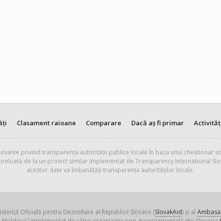
ăți
Clasament raioane
Comparare
Dacă aș fi primar
Activităț
evante privind transparența autorității publice locale în baza unui chestionar so
 preluată de la un proiect similar implementat de Transparency International Slo
acestor date va îmbunătăți transparența autorităților locale.
istență Oficială pentru Dezvoltare al Republicii Slovace (
SlovakAid
) și al
Ambasad
ica Moldova" implementat de către organizație non-guvernamentală din Slovacia