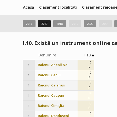
Acasă
Clasament localități
Clasament raioan
2016
2017
2018
2019
2020
2021
I.10.
Există un instrument online ca
Denumire
I.10
0
Raionul Anenii Noi
1
p.
0
Raionul Cahul
1
p.
0
Raionul Calaraşi
1
p.
0
Raionul Cauşeni
1
p.
0
Raionul Cimişlia
1
p.
0
Raionul Dondușeni
1