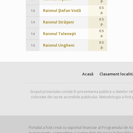
p.
0.5
Raionul Ştefan Vodă
14
p.
0.5
Raionul Străşeni
14
p.
0.5
Raionul Teleneşti
14
p.
0.5
Raionul Ungheni
14
p.
Acasă
Clasament localit
Scopul proiectului constă în prezentarea publică a datelor rel
colectate din surse accesibile publicului. Metodologia a fost
Portalul a fost creat cu suportul financiar al Programului de As
transparente, competitive și sustenabile financiar în Republ