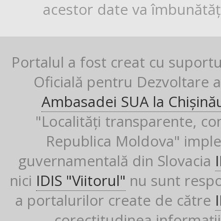
acestor date va îmbunătăți
Portalul a fost creat cu suport
Oficială pentru Dezvoltare al
Ambasadei SUA la Chișină
"Localități transparente, co
Republica Moldova" imple
guvernamentală din Slovacia
nici
IDIS "Viitorul"
nu sunt respon
a portalurilor create de către
corectitudinea informații