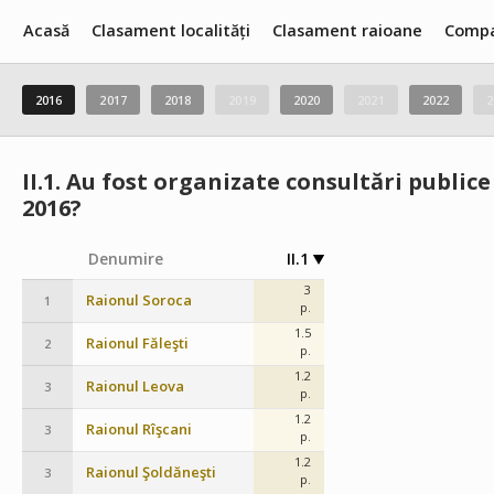
Acasă
Clasament localități
Clasament raioane
Compa
2016
2017
2018
2019
2020
2021
2022
2
II.1.
Au fost organizate consultări publice 
2016?
Denumire
II.1
3
Raionul Soroca
1
p.
1.5
Raionul Făleşti
2
p.
1.2
Raionul Leova
3
p.
1.2
Raionul Rîşcani
3
p.
1.2
Raionul Şoldăneşti
3
p.