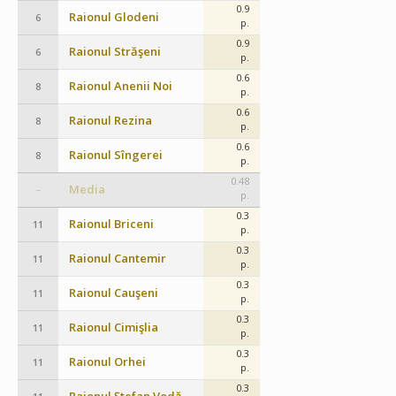
0.9
Raionul Glodeni
6
p.
0.9
Raionul Străşeni
6
p.
0.6
Raionul Anenii Noi
8
p.
0.6
Raionul Rezina
8
p.
0.6
Raionul Sîngerei
8
p.
0.48
Media
–
p.
0.3
Raionul Briceni
11
p.
0.3
Raionul Cantemir
11
p.
0.3
Raionul Cauşeni
11
p.
0.3
Raionul Cimişlia
11
p.
0.3
Raionul Orhei
11
p.
0.3