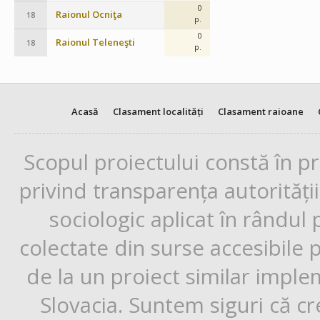
0
Raionul Ocniţa
18
p.
0
Raionul Teleneşti
18
p.
Acasă
Clasament localități
Clasament raioane
Scopul proiectului constă în p
privind transparența autorități
sociologic aplicat în rândul
colectate din surse accesibile 
de la un proiect similar impl
Slovacia. Suntem siguri că cr