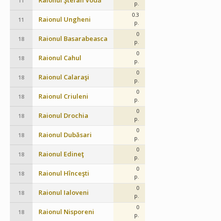
Raionul Ştefan Vodă
11
p.
0.3
Raionul Ungheni
11
p.
0
Raionul Basarabeasca
18
p.
0
Raionul Cahul
18
p.
0
Raionul Calaraşi
18
p.
0
Raionul Criuleni
18
p.
0
Raionul Drochia
18
p.
0
Raionul Dubăsari
18
p.
0
Raionul Edineţ
18
p.
0
Raionul Hînceşti
18
p.
0
Raionul Ialoveni
18
p.
0
Raionul Nisporeni
18
p.