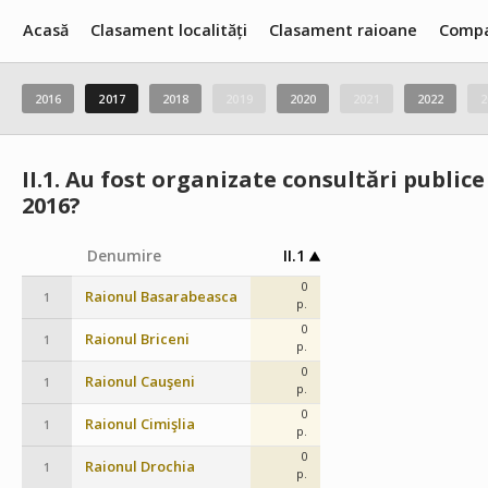
Acasă
Clasament localități
Clasament raioane
Compa
2016
2017
2018
2019
2020
2021
2022
2
II.1.
Au fost organizate consultări publice 
2016?
Denumire
II.1
0
Raionul Basarabeasca
1
p.
0
Raionul Briceni
1
p.
0
Raionul Cauşeni
1
p.
0
Raionul Cimişlia
1
p.
0
Raionul Drochia
1
p.