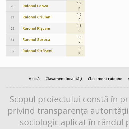
1.2
Raionul Leova
26
p.
1.5
Raionul Criuleni
29
p.
1.5
Raionul Rîşcani
29
p.
1.8
Raionul Soroca
31
p.
3
Raionul Străşeni
32
p.
Acasă
Clasament localități
Clasament raioane
Scopul proiectului constă în p
privind transparența autorități
sociologic aplicat în rândul