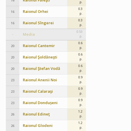
Raionul Făleşti
16
p.
0.3
Raionul Orhei
16
p.
0.3
Raionul Sîngerei
16
p.
0.53
Media
–
p.
0.6
Raionul Cantemir
20
p.
0.6
Raionul Şoldăneşti
20
p.
0.6
Raionul Ştefan Vodă
20
p.
0.9
Raionul Anenii Noi
23
p.
0.9
Raionul Calaraşi
23
p.
0.9
Raionul Dondușeni
23
p.
1.2
Raionul Edineţ
26
p.
1.2
Raionul Glodeni
26
p.