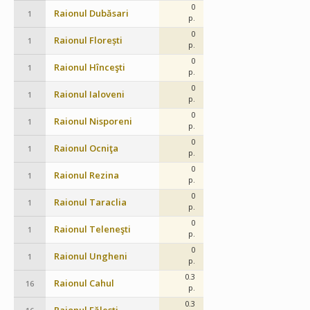
0
Raionul Dubăsari
1
p.
0
Raionul Florești
1
p.
0
Raionul Hînceşti
1
p.
0
Raionul Ialoveni
1
p.
0
Raionul Nisporeni
1
p.
0
Raionul Ocniţa
1
p.
0
Raionul Rezina
1
p.
0
Raionul Taraclia
1
p.
0
Raionul Teleneşti
1
p.
0
Raionul Ungheni
1
p.
0.3
Raionul Cahul
16
p.
0.3