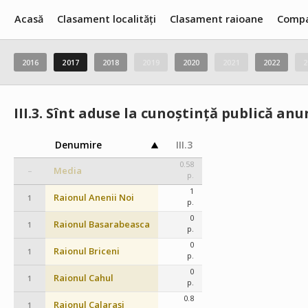
Acasă
Clasament localități
Clasament raioane
Compa
2016
2017
2018
2019
2020
2021
2022
2
III.3.
Sînt aduse la cunoștință publică anun
Denumire
III.3
0.58
Media
–
p.
1
Raionul Anenii Noi
1
p.
0
Raionul Basarabeasca
1
p.
0
Raionul Briceni
1
p.
0
Raionul Cahul
1
p.
0.8
Raionul Calaraşi
1