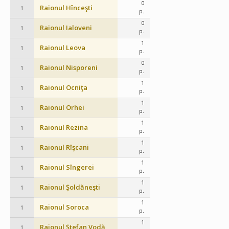
0
Raionul Hînceşti
1
p.
0
Raionul Ialoveni
1
p.
1
Raionul Leova
1
p.
0
Raionul Nisporeni
1
p.
1
Raionul Ocniţa
1
p.
1
Raionul Orhei
1
p.
1
Raionul Rezina
1
p.
1
Raionul Rîşcani
1
p.
1
Raionul Sîngerei
1
p.
1
Raionul Şoldăneşti
1
p.
1
Raionul Soroca
1
p.
1
Raionul Ştefan Vodă
1