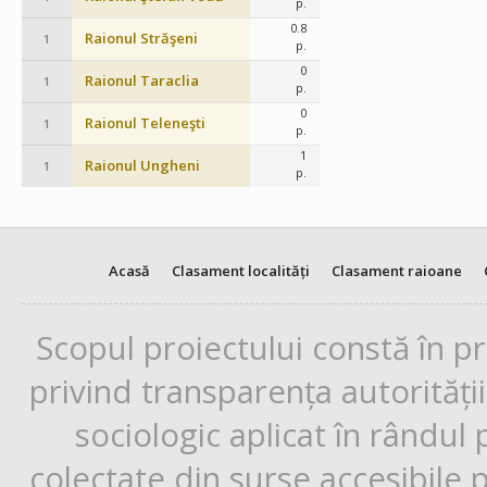
p.
0.8
Raionul Străşeni
1
p.
0
Raionul Taraclia
1
p.
0
Raionul Teleneşti
1
p.
1
Raionul Ungheni
1
p.
Acasă
Clasament localități
Clasament raioane
Scopul proiectului constă în p
privind transparența autorități
sociologic aplicat în rândul
colectate din surse accesibile 