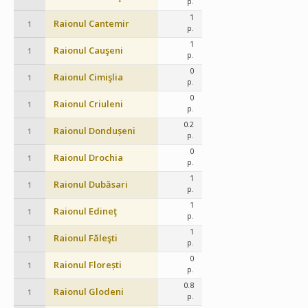
p.
1
Raionul Cantemir
1
p.
1
Raionul Cauşeni
1
p.
0
Raionul Cimişlia
1
p.
0
Raionul Criuleni
1
p.
0.2
Raionul Dondușeni
1
p.
0
Raionul Drochia
1
p.
1
Raionul Dubăsari
1
p.
1
Raionul Edineţ
1
p.
1
Raionul Făleşti
1
p.
0
Raionul Florești
1
p.
0.8
Raionul Glodeni
1
p.