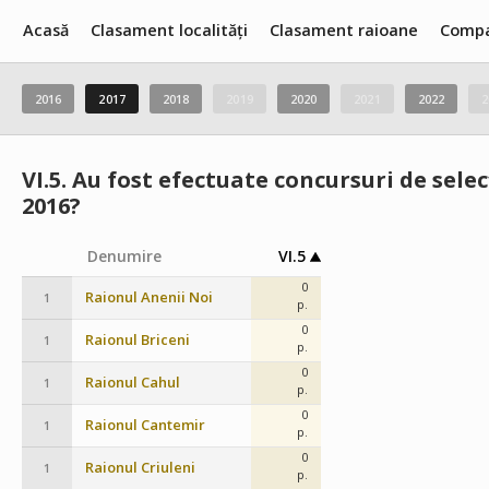
Acasă
Clasament localități
Clasament raioane
Compa
2016
2017
2018
2019
2020
2021
2022
2
VI.5.
Au fost efectuate concursuri de selec
2016?
Denumire
VI.5
0
Raionul Anenii Noi
1
p.
0
Raionul Briceni
1
p.
0
Raionul Cahul
1
p.
0
Raionul Cantemir
1
p.
0
Raionul Criuleni
1
p.