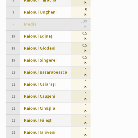
Raionul Taraclia
1
p.
0
Raionul Ungheni
1
p.
0.39
Media
–
p.
0.5
Raionul Edineţ
19
p.
0.5
Raionul Glodeni
19
p.
0.5
Raionul Sîngerei
19
p.
1
Raionul Basarabeasca
22
p.
1
Raionul Calaraşi
22
p.
1
Raionul Cauşeni
22
p.
1
Raionul Cimişlia
22
p.
1
Raionul Făleşti
22
p.
1
Raionul Ialoveni
22
p.