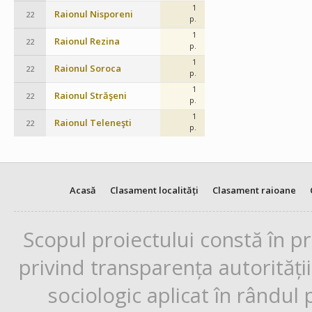
1
Raionul Nisporeni
22
p.
1
Raionul Rezina
22
p.
1
Raionul Soroca
22
p.
1
Raionul Străşeni
22
p.
1
Raionul Teleneşti
22
p.
Acasă
Clasament localități
Clasament raioane
Scopul proiectului constă în p
privind transparența autorități
sociologic aplicat în rândul