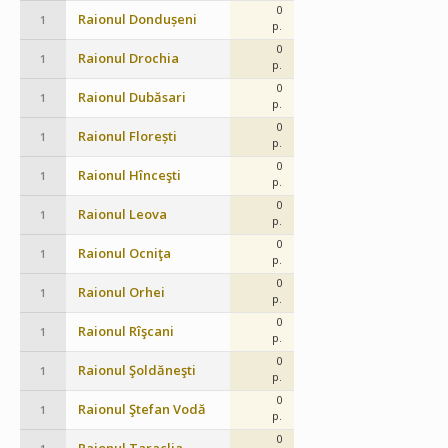
0
Raionul Dondușeni
1
p.
0
Raionul Drochia
1
p.
0
Raionul Dubăsari
1
p.
0
Raionul Florești
1
p.
0
Raionul Hînceşti
1
p.
0
Raionul Leova
1
p.
0
Raionul Ocniţa
1
p.
0
Raionul Orhei
1
p.
0
Raionul Rîşcani
1
p.
0
Raionul Şoldăneşti
1
p.
0
Raionul Ştefan Vodă
1
p.
0