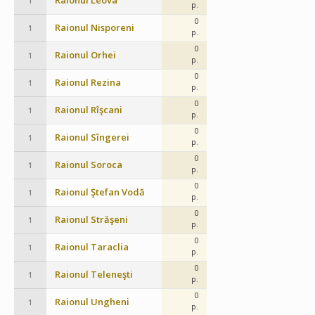
Raionul Leova
1
p.
0
Raionul Nisporeni
1
p.
0
Raionul Orhei
1
p.
0
Raionul Rezina
1
p.
0
Raionul Rîşcani
1
p.
0
Raionul Sîngerei
1
p.
0
Raionul Soroca
1
p.
0
Raionul Ştefan Vodă
1
p.
0
Raionul Străşeni
1
p.
0
Raionul Taraclia
1
p.
0
Raionul Teleneşti
1
p.
0
Raionul Ungheni
1
p.