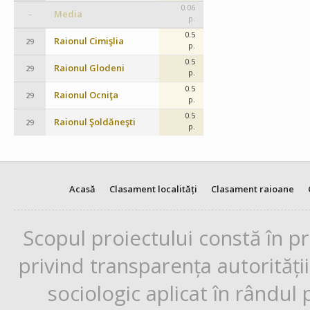
0.06
Media
–
p.
0.5
Raionul Cimişlia
29
p.
0.5
Raionul Glodeni
29
p.
0.5
Raionul Ocniţa
29
p.
0.5
Raionul Şoldăneşti
29
p.
Acasă
Clasament localități
Clasament raioane
Scopul proiectului constă în p
privind transparența autorități
sociologic aplicat în rândul