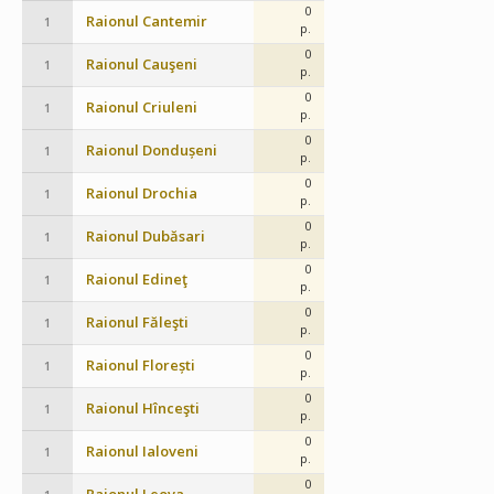
0
Raionul Cantemir
1
p.
0
Raionul Cauşeni
1
p.
0
Raionul Criuleni
1
p.
0
Raionul Dondușeni
1
p.
0
Raionul Drochia
1
p.
0
Raionul Dubăsari
1
p.
0
Raionul Edineţ
1
p.
0
Raionul Făleşti
1
p.
0
Raionul Florești
1
p.
0
Raionul Hînceşti
1
p.
0
Raionul Ialoveni
1
p.
0