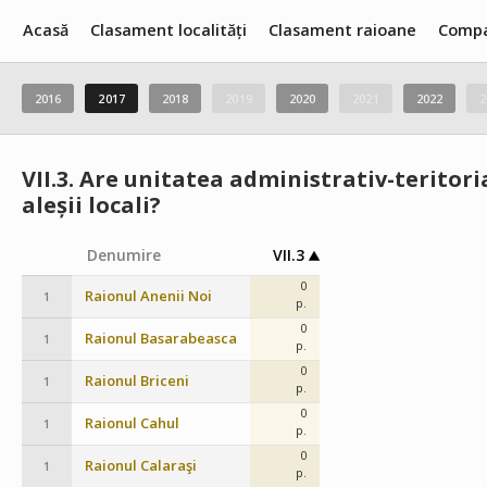
Acasă
Clasament localități
Clasament raioane
Compa
2016
2017
2018
2019
2020
2021
2022
2
VII.3.
Are unitatea administrativ-teritoria
aleșii locali?
Denumire
VII.3
0
Raionul Anenii Noi
1
p.
0
Raionul Basarabeasca
1
p.
0
Raionul Briceni
1
p.
0
Raionul Cahul
1
p.
0
Raionul Calaraşi
1
p.