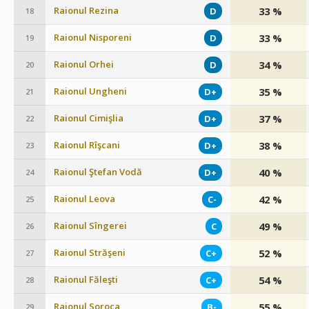
Raionul Rezina
33 %
D
18
Raionul Nisporeni
33 %
D
19
Raionul Orhei
34 %
D
20
Raionul Ungheni
35 %
D+
21
Raionul Cimişlia
37 %
D+
22
Raionul Rîşcani
38 %
D+
23
Raionul Ştefan Vodă
40 %
D+
24
Raionul Leova
42 %
C-
25
Raionul Sîngerei
49 %
C
26
Raionul Străşeni
52 %
C+
27
Raionul Făleşti
54 %
C+
28
Raionul Soroca
55 %
B-
29