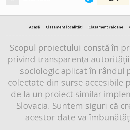
Acasă
Clasament localități
Clasament raioane
Scopul proiectului constă în p
privind transparența autorități
sociologic aplicat în rândul
colectate din surse accesibile 
de la un proiect similar impl
Slovacia. Suntem siguri că cr
acestor date va îmbunătăți