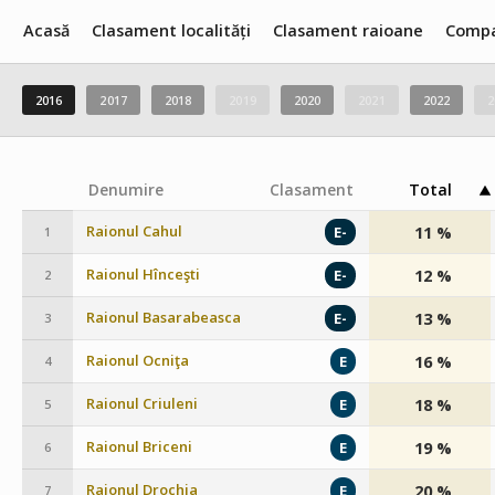
Acasă
Clasament localități
Clasament raioane
Compa
2016
2017
2018
2019
2020
2021
2022
2
Denumire
Clasament
Total
Raionul Cahul
11 %
E-
1
Raionul Hînceşti
12 %
E-
2
Raionul Basarabeasca
13 %
E-
3
Raionul Ocniţa
16 %
E
4
Raionul Criuleni
18 %
E
5
Raionul Briceni
19 %
E
6
Raionul Drochia
20 %
E
7