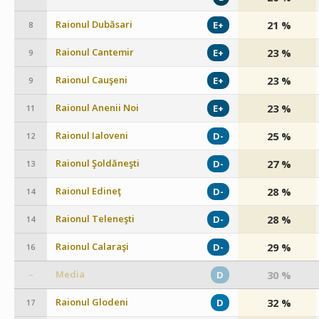
Raionul Dubăsari
21 %
E+
8
Raionul Cantemir
23 %
E+
9
Raionul Cauşeni
23 %
E+
9
Raionul Anenii Noi
23 %
E+
11
Raionul Ialoveni
25 %
D-
12
Raionul Şoldăneşti
27 %
D-
13
Raionul Edineţ
28 %
D-
14
Raionul Teleneşti
28 %
D-
14
Raionul Calaraşi
29 %
D-
16
Media
30 %
D
–
Raionul Glodeni
32 %
D
17