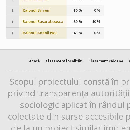
Raionul Briceni
16 %
0 %
1
Raionul Basarabeasca
80 %
40 %
1
Raionul Anenii Noi
43 %
0 %
1
Acasă
Clasament localități
Clasament raioane
Scopul proiectului constă în p
privind transparența autorități
sociologic aplicat în rândul
colectate din surse accesibile 
de la un proiect similar impl