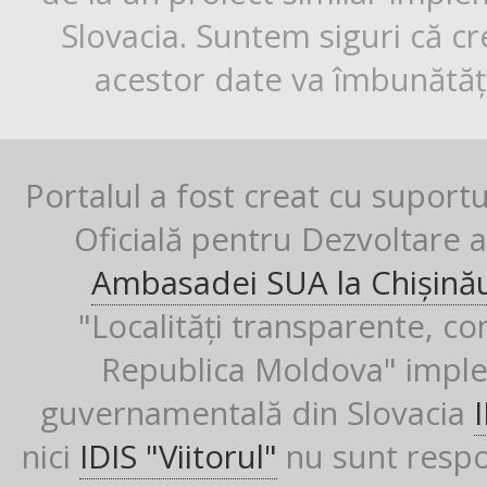
Slovacia. Suntem siguri că cr
acestor date va îmbunătăți
Portalul a fost creat cu suport
Oficială pentru Dezvoltare al
Ambasadei SUA la Chișină
"Localități transparente, co
Republica Moldova" imple
guvernamentală din Slovacia
nici
IDIS "Viitorul"
nu sunt respon