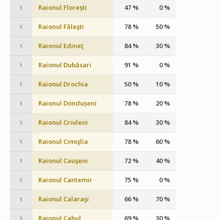
Raionul Florești
47 %
0 %
1
Raionul Făleşti
78 %
50 %
1
Raionul Edineţ
84 %
30 %
1
Raionul Dubăsari
91 %
0 %
1
Raionul Drochia
50 %
10 %
1
Raionul Dondușeni
78 %
20 %
1
Raionul Criuleni
84 %
30 %
1
Raionul Cimişlia
78 %
60 %
1
Raionul Cauşeni
72 %
40 %
1
Raionul Cantemir
75 %
0 %
1
Raionul Calaraşi
66 %
70 %
1
Raionul Cahul
69 %
30 %
1