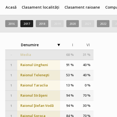
Acasă
Clasament localități
Clasament raioane
Compa
2016
2017
2018
2019
2020
2021
2022
2
Denumire
I
VI
Media
68 %
31 %
–
Raionul Ungheni
91 %
40 %
1
Raionul Teleneşti
53 %
40 %
1
Raionul Taraclia
13 %
0 %
1
Raionul Străşeni
94 %
70 %
1
Raionul Ştefan Vodă
94 %
30 %
1
Raionul Soroca
84 %
70 %
1