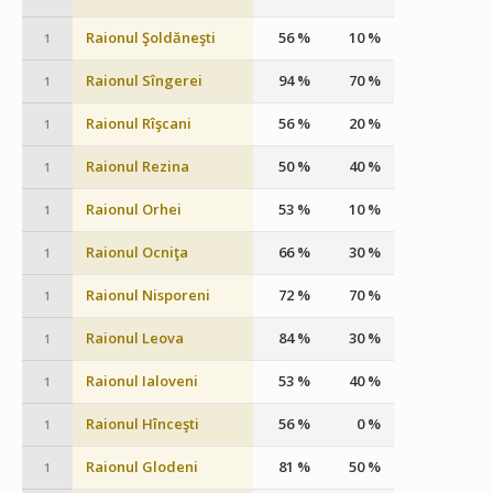
Raionul Şoldăneşti
56 %
10 %
1
Raionul Sîngerei
94 %
70 %
1
Raionul Rîşcani
56 %
20 %
1
Raionul Rezina
50 %
40 %
1
Raionul Orhei
53 %
10 %
1
Raionul Ocniţa
66 %
30 %
1
Raionul Nisporeni
72 %
70 %
1
Raionul Leova
84 %
30 %
1
Raionul Ialoveni
53 %
40 %
1
Raionul Hînceşti
56 %
0 %
1
Raionul Glodeni
81 %
50 %
1