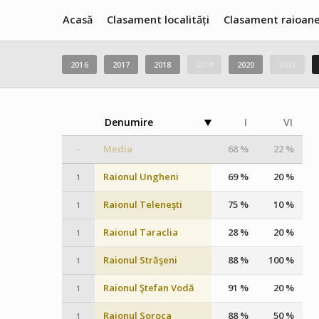
Acasă
Clasament localități
Clasament raioan
2016
2017
2018
2019
2020
2021
Denumire
I
VI
Media
68 %
22 %
–
Raionul Ungheni
69 %
20 %
1
Raionul Teleneşti
75 %
10 %
1
Raionul Taraclia
28 %
20 %
1
Raionul Străşeni
88 %
100 %
1
Raionul Ştefan Vodă
91 %
20 %
1
Raionul Soroca
88 %
50 %
1