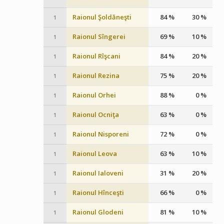
Raionul Şoldăneşti
84 %
30 %
1
Raionul Sîngerei
69 %
10 %
1
Raionul Rîşcani
84 %
20 %
1
Raionul Rezina
75 %
20 %
1
Raionul Orhei
88 %
0 %
1
Raionul Ocniţa
63 %
0 %
1
Raionul Nisporeni
72 %
0 %
1
Raionul Leova
63 %
10 %
1
Raionul Ialoveni
31 %
20 %
1
Raionul Hînceşti
66 %
0 %
1
Raionul Glodeni
81 %
10 %
1