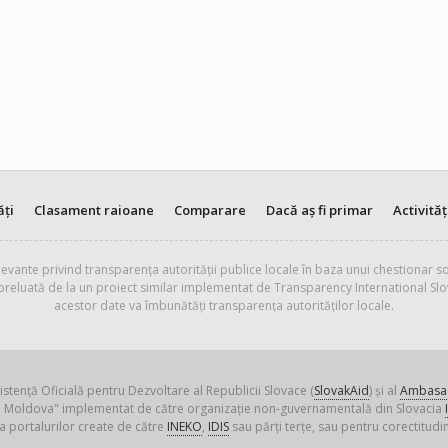
ăți
Clasament raioane
Comparare
Dacă aș fi primar
Activităț
evante privind transparența autorității publice locale în baza unui chestionar so
 preluată de la un proiect similar implementat de Transparency International Slo
acestor date va îmbunătăți transparența autorităților locale.
istență Oficială pentru Dezvoltare al Republicii Slovace (
SlovakAid
) și al
Ambasad
ica Moldova" implementat de către organizație non-guvernamentală din Slovacia
a portalurilor create de către
INEKO
,
IDIS
sau părți terțe, sau pentru corectitudin