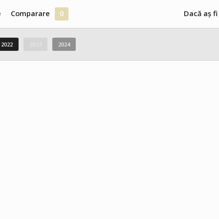
e
Comparare
0
Dacă aș fi
2022
2023
2024