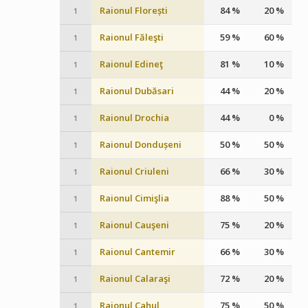
Raionul Florești
84 %
20 %
1
Raionul Făleşti
59 %
60 %
1
Raionul Edineţ
81 %
10 %
1
Raionul Dubăsari
44 %
20 %
1
Raionul Drochia
44 %
0 %
1
Raionul Dondușeni
50 %
50 %
1
Raionul Criuleni
66 %
30 %
1
Raionul Cimişlia
88 %
50 %
1
Raionul Cauşeni
75 %
20 %
1
Raionul Cantemir
66 %
30 %
1
Raionul Calaraşi
72 %
20 %
1
Raionul Cahul
75 %
50 %
1