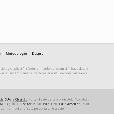
i
Metodologie
Despre
ciologic aplicat în rândul primarilor, precum și în baza datele
vacia. Suntem siguri că creșterea gradului de conștientizare a
ei SUA la Chișinău
. Portalul este parte a proiectului "Localități
INEKO
și de
IDIS "Viitorul"
. Nici
INEKO
, nici
IDIS "Viitorul"
nu sunt
ea informațiilor afișate pe portalurile create.