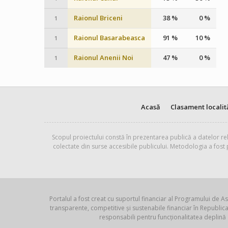
Raionul Briceni
38 %
0 %
1
Raionul Basarabeasca
91 %
10 %
1
Raionul Anenii Noi
47 %
0 %
1
Acasă
Clasament localit
Scopul proiectului constă în prezentarea publică a datelor rel
colectate din surse accesibile publicului. Metodologia a fost
Portalul a fost creat cu suportul financiar al Programului de As
transparente, competitive și sustenabile financiar în Republ
responsabili pentru funcționalitatea deplină 