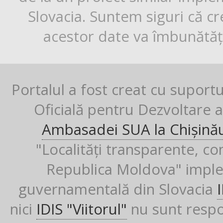
Slovacia. Suntem siguri că cr
acestor date va îmbunătăți
Portalul a fost creat cu suport
Oficială pentru Dezvoltare al
Ambasadei SUA la Chișină
"Localități transparente, co
Republica Moldova" imple
guvernamentală din Slovacia
nici
IDIS "Viitorul"
nu sunt respon