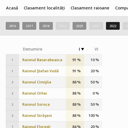
Acasă
Clasament localități
Clasament raioane
Compa
2016
2017
2018
2019
2020
2021
2022
2
Denumire
I
VI
Raionul Basarabeasca
91 %
10 %
1
Raionul Ştefan Vodă
91 %
20 %
1
Raionul Cimişlia
88 %
50 %
3
Raionul Orhei
88 %
0 %
3
Raionul Soroca
88 %
50 %
3
Raionul Străşeni
88 %
100 %
3
Raionul Florești
84 %
20 %
7