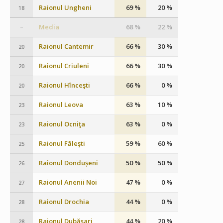
Raionul Ungheni
69 %
20 %
18
Media
68 %
22 %
–
Raionul Cantemir
66 %
30 %
20
Raionul Criuleni
66 %
30 %
20
Raionul Hînceşti
66 %
0 %
20
Raionul Leova
63 %
10 %
23
Raionul Ocniţa
63 %
0 %
23
Raionul Făleşti
59 %
60 %
25
Raionul Dondușeni
50 %
50 %
26
Raionul Anenii Noi
47 %
0 %
27
Raionul Drochia
44 %
0 %
28
Raionul Dubăsari
44 %
20 %
28