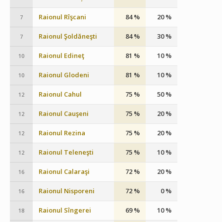
Raionul Rîşcani
84 %
20 %
7
Raionul Şoldăneşti
84 %
30 %
7
Raionul Edineţ
81 %
10 %
10
Raionul Glodeni
81 %
10 %
10
Raionul Cahul
75 %
50 %
12
Raionul Cauşeni
75 %
20 %
12
Raionul Rezina
75 %
20 %
12
Raionul Teleneşti
75 %
10 %
12
Raionul Calaraşi
72 %
20 %
16
Raionul Nisporeni
72 %
0 %
16
Raionul Sîngerei
69 %
10 %
18