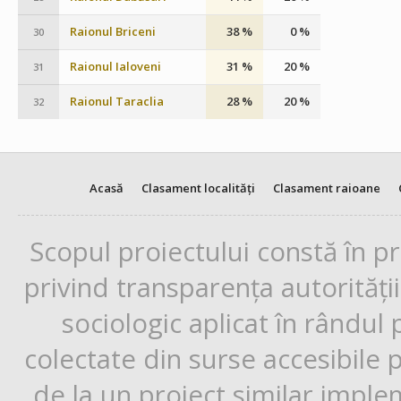
Raionul Briceni
38 %
0 %
30
Raionul Ialoveni
31 %
20 %
31
Raionul Taraclia
28 %
20 %
32
Acasă
Clasament localități
Clasament raioane
Scopul proiectului constă în p
privind transparența autorități
sociologic aplicat în rândul
colectate din surse accesibile 
de la un proiect similar impl