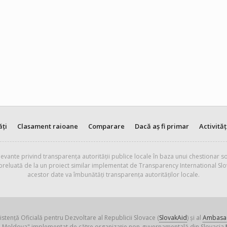
ăți
Clasament raioane
Comparare
Dacă aș fi primar
Activităț
evante privind transparența autorității publice locale în baza unui chestionar so
 preluată de la un proiect similar implementat de Transparency International Slo
acestor date va îmbunătăți transparența autorităților locale.
istență Oficială pentru Dezvoltare al Republicii Slovace (
SlovakAid
) și al
Ambasad
ica Moldova" implementat de către organizație non-guvernamentală din Slovacia