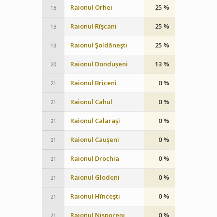
Raionul Orhei
25 %
13
Raionul Rîşcani
25 %
13
Raionul Şoldăneşti
25 %
13
Raionul Dondușeni
13 %
20
Raionul Briceni
0 %
21
Raionul Cahul
0 %
21
Raionul Calaraşi
0 %
21
Raionul Cauşeni
0 %
21
Raionul Drochia
0 %
21
Raionul Glodeni
0 %
21
Raionul Hînceşti
0 %
21
Raionul Nisporeni
0 %
21