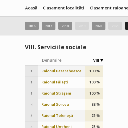
Acasă
Clasament localități
Clasament raioan
2016
2017
2018
2019
2020
2021
VIII.
Serviciile sociale
Denumire
VIII
Raionul Basarabeasca
100 %
1
Raionul Făleşti
100 %
1
Raionul Străşeni
100 %
1
Raionul Soroca
88 %
4
Raionul Teleneşti
75 %
5
Raionul Ungheni
75 %
5