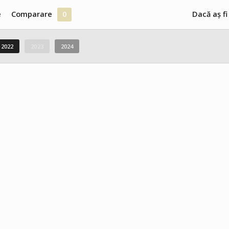
e
Comparare
0
Dacă aș fi
2022
2023
2024