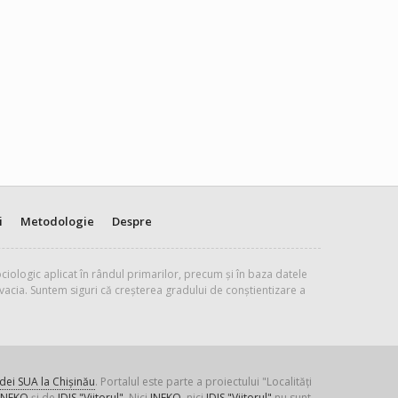
i
Metodologie
Despre
ciologic aplicat în rândul primarilor, precum și în baza datele
vacia. Suntem siguri că creșterea gradului de conștientizare a
ei SUA la Chișinău
. Portalul este parte a proiectului "Localități
INEKO
și de
IDIS "Viitorul"
. Nici
INEKO
, nici
IDIS "Viitorul"
nu sunt