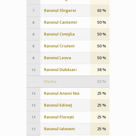
Raionul Sîngerei
63 %
7
Raionul Cantemir
50 %
8
Raionul Cimişlia
50 %
8
Raionul Criuleni
50 %
8
Raionul Leova
50 %
8
Raionul Dubăsari
38 %
12
Media
32 %
–
Raionul Anenii Noi
25 %
13
Raionul Edineţ
25 %
13
Raionul Florești
25 %
13
Raionul Ialoveni
25 %
13