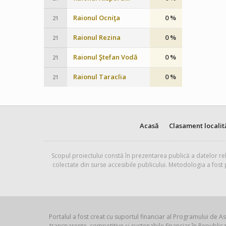
Raionul Ocniţa
0 %
21
Raionul Rezina
0 %
21
Raionul Ştefan Vodă
0 %
21
Raionul Taraclia
0 %
21
Acasă
Clasament localit
Scopul proiectului constă în prezentarea publică a datelor rel
colectate din surse accesibile publicului. Metodologia a fost
Portalul a fost creat cu suportul financiar al Programului de As
transparente, competitive și sustenabile financiar în Republ