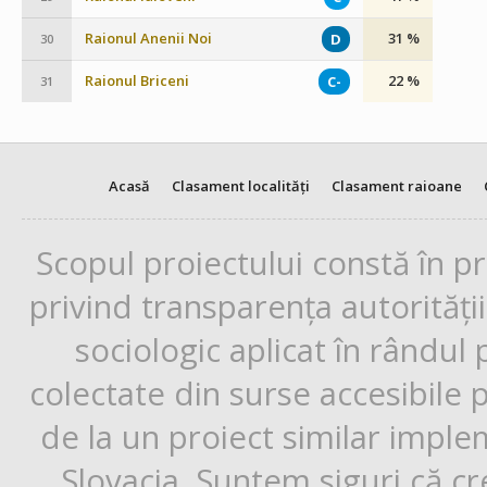
Raionul Anenii Noi
31 %
D
30
Raionul Briceni
22 %
C-
31
Acasă
Clasament localități
Clasament raioane
Scopul proiectului constă în p
privind transparența autorități
sociologic aplicat în rândul
colectate din surse accesibile 
de la un proiect similar impl
Slovacia. Suntem siguri că cr