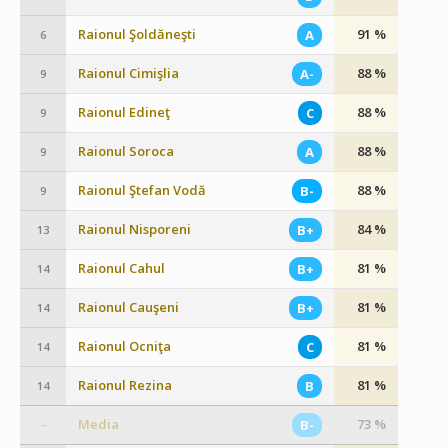
Raionul Şoldăneşti
91 %
A
6
Raionul Cimişlia
88 %
A-
9
Raionul Edineţ
88 %
C
9
Raionul Soroca
88 %
A
9
Raionul Ştefan Vodă
88 %
B-
9
Raionul Nisporeni
84 %
B+
13
Raionul Cahul
81 %
B+
14
Raionul Cauşeni
81 %
B+
14
Raionul Ocniţa
81 %
C
14
Raionul Rezina
81 %
B
14
Media
73 %
B-
–