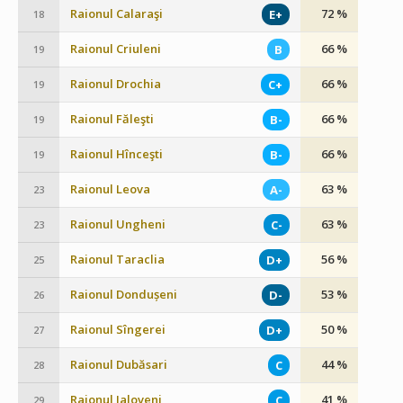
Raionul Calaraşi
72 %
E+
18
Raionul Criuleni
66 %
B
19
Raionul Drochia
66 %
C+
19
Raionul Făleşti
66 %
B-
19
Raionul Hînceşti
66 %
B-
19
Raionul Leova
63 %
A-
23
Raionul Ungheni
63 %
C-
23
Raionul Taraclia
56 %
D+
25
Raionul Dondușeni
53 %
D-
26
Raionul Sîngerei
50 %
D+
27
Raionul Dubăsari
44 %
C
28
Raionul Ialoveni
41 %
C
29