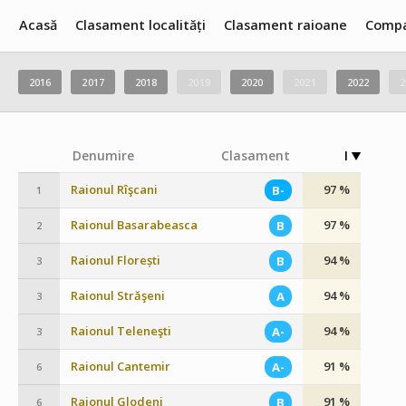
Acasă
Clasament localități
Clasament raioane
Compa
2016
2017
2018
2019
2020
2021
2022
2
Denumire
Clasament
I
Raionul Rîşcani
97 %
B-
1
Raionul Basarabeasca
97 %
B
2
Raionul Florești
94 %
B
3
Raionul Străşeni
94 %
A
3
Raionul Teleneşti
94 %
A-
3
Raionul Cantemir
91 %
A-
6
Raionul Glodeni
91 %
B
6