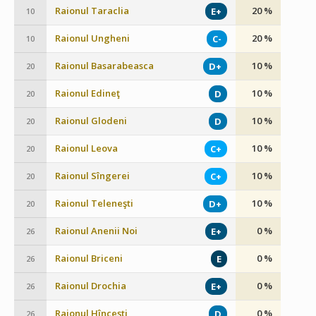
Raionul Taraclia
20 %
E+
10
Raionul Ungheni
20 %
C-
10
Raionul Basarabeasca
10 %
D+
20
Raionul Edineţ
10 %
D
20
Raionul Glodeni
10 %
D
20
Raionul Leova
10 %
C+
20
Raionul Sîngerei
10 %
C+
20
Raionul Teleneşti
10 %
D+
20
Raionul Anenii Noi
0 %
E+
26
Raionul Briceni
0 %
E
26
Raionul Drochia
0 %
E+
26
Raionul Hînceşti
0 %
D
26