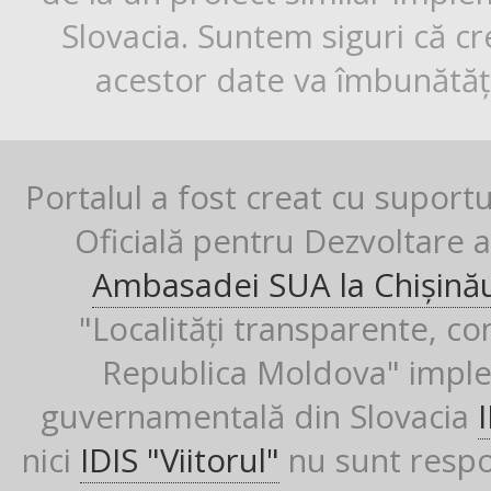
Slovacia. Suntem siguri că cr
acestor date va îmbunătăți
Portalul a fost creat cu suport
Oficială pentru Dezvoltare al
Ambasadei SUA la Chișină
"Localități transparente, co
Republica Moldova" imple
guvernamentală din Slovacia
nici
IDIS "Viitorul"
nu sunt respon