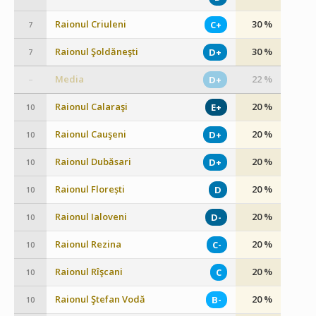
Raionul Criuleni
30 %
C+
7
Raionul Şoldăneşti
30 %
D+
7
Media
22 %
D+
–
Raionul Calaraşi
20 %
E+
10
Raionul Cauşeni
20 %
D+
10
Raionul Dubăsari
20 %
D+
10
Raionul Florești
20 %
D
10
Raionul Ialoveni
20 %
D-
10
Raionul Rezina
20 %
C-
10
Raionul Rîşcani
20 %
C
10
Raionul Ştefan Vodă
20 %
B-
10