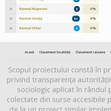
Raionul Nisporeni
0 %
E
26
Raionul Ocniţa
0 %
E+
26
Raionul Orhei
0 %
C
26
Acasă
Clasament localități
Clasament raioane
Scopul proiectului constă în p
privind transparența autorități
sociologic aplicat în rândul
colectate din surse accesibile 
de la un proiect similar impl