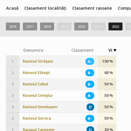
Acasă
Clasament localități
Clasament raioane
Compa
2016
2017
2018
2019
2020
2021
2022
2
Denumire
Clasament
VI
Raionul Străşeni
100 %
A-
1
Raionul Făleşti
60 %
B-
2
Raionul Cahul
50 %
B-
3
Raionul Cimişlia
50 %
B-
3
Raionul Dondușeni
50 %
D
3
Raionul Soroca
50 %
B-
3
Raionul Cantemir
30 %
D
7