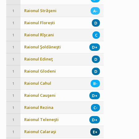
Raionul Străşeni
A-
1
Raionul Florești
D
1
Raionul Rîşcani
C
1
Raionul Şoldăneşti
D+
1
Raionul Edineţ
D
1
Raionul Glodeni
D
1
Raionul Cahul
B-
1
Raionul Cauşeni
D+
1
Raionul Rezina
C-
1
Raionul Teleneşti
D+
1
Raionul Calaraşi
E+
1