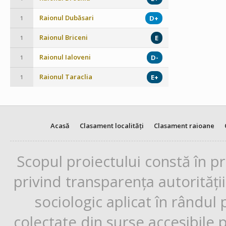
Raionul Dubăsari
D+
1
Raionul Briceni
E
1
Raionul Ialoveni
D-
1
Raionul Taraclia
E+
1
Acasă
Clasament localități
Clasament raioane
Scopul proiectului constă în p
privind transparența autorități
sociologic aplicat în rândul
colectate din surse accesibile 