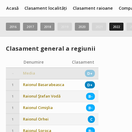
Acasă
Clasament localități
Clasament raioane
Compa
2016
2017
2018
2019
2020
2021
2022
2
Clasament general a regiunii
Denumire
Clasament
Media
D+
–
Raionul Basarabeasca
D+
1
Raionul Ştefan Vodă
B-
1
Raionul Cimişlia
B-
1
Raionul Orhei
C
1
Raionul Soroca
B-
1