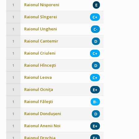
Raionul Nisporeni
E
1
Raionul Sîngerei
C+
1
Raionul Ungheni
C-
1
Raionul Cantemir
D
1
Raionul Criuleni
C+
1
Raionul Hînceşti
D
1
Raionul Leova
C+
1
Raionul Ocniţa
E+
1
Raionul Făleşti
B-
1
Raionul Dondușeni
D
1
Raionul Anenii Noi
E+
1
Raionul Drochia
E+
1