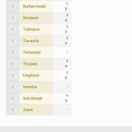
2
Ștefan Vodă
1
p.
0
Strășeni
1
p.
2
Talmaza
1
p.
0
Taraclia
1
p.
Telenești
–
1
0
Trușeni
1
p.
2
Ungheni
1
p.
Varnița
–
1
0
Vulcănești
1
p.
Zaim
–
1