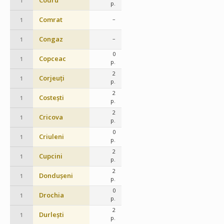
Codru
1
p.
Comrat
–
1
Congaz
–
1
0
Copceac
1
p.
2
Corjeuți
1
p.
2
Costești
1
p.
2
Cricova
1
p.
0
Criuleni
1
p.
2
Cupcini
1
p.
2
Dondușeni
1
p.
0
Drochia
1
p.
2
Durlești
1
p.