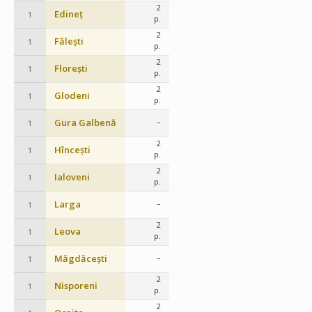
2
Edineț
1
p.
2
Fălești
1
p.
2
Florești
1
p.
2
Glodeni
1
p.
Gura Galbenă
–
1
2
Hîncești
1
p.
2
Ialoveni
1
p.
Larga
–
1
2
Leova
1
p.
Măgdăcești
–
1
2
Nisporeni
1
p.
2