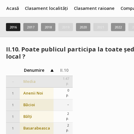
Acasă
Clasament localități
Clasament raioane
Compa
2016
2017
2018
2019
2020
2021
2022
2
II.10.
Poate publicul participa la toate șed
local ?
Denumire
II.10
1.47
Media
–
p.
0
Anenii Noi
1
p.
Băcioi
–
1
2
Bălți
1
p.
2
Basarabeasca
1
p.