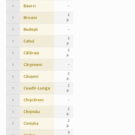
Baurci
–
1
2
Briceni
1
p.
Budești
–
1
2
Cahul
1
p.
2
Călărași
1
p.
Cărpineni
–
1
2
Căușeni
1
p.
2
Ceadîr-Lunga
1
p.
Chișcăreni
–
1
2
Chișinău
1
p.
2
Cimișlia
1
p.
0