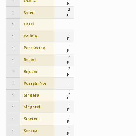
Ocnița
1
p.
2
Orhei
1
p.
Otaci
–
1
2
Pelinia
1
p.
2
Peresecina
1
p.
2
Rezina
1
p.
2
Rîșcani
1
p.
Ruseștii Noi
–
1
0
Sîngera
1
p.
0
Sîngerei
1
p.
2
Sipoteni
1
p.
0
Soroca
1
p.