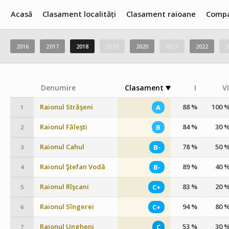
Acasă
Clasament localități
Clasament raioane
Compa
2016
2017
2018
2019
2020
2021
2022
2
Denumire
Clasament
I
VI
Raionul Străşeni
88 %
100 
A
1
Raionul Făleşti
84 %
30 
B
2
Raionul Cahul
78 %
50 
B-
3
Raionul Ştefan Vodă
89 %
40 
B-
4
Raionul Rîşcani
83 %
20 
C+
5
Raionul Sîngerei
94 %
80 
C+
6
Raionul Ungheni
53 %
30 
C
7