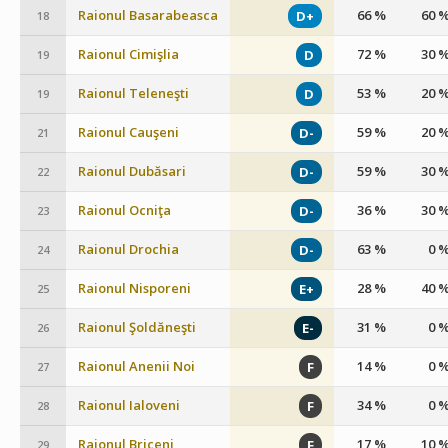
Raionul Basarabeasca
66 %
60 
D+
18
Raionul Cimişlia
72 %
30 
D
19
Raionul Teleneşti
53 %
20 
D
19
Raionul Cauşeni
59 %
20 
D-
21
Raionul Dubăsari
59 %
30 
D-
22
Raionul Ocniţa
36 %
30 
D-
23
Raionul Drochia
63 %
0 
D-
24
Raionul Nisporeni
28 %
40 
E+
25
Raionul Şoldăneşti
31 %
0 
E-
26
Raionul Anenii Noi
14 %
0 
F
27
Raionul Ialoveni
34 %
0 
F
28
Raionul Briceni
17 %
10 
F
29