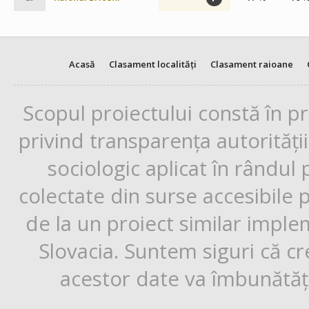
Acasă
Clasament localități
Clasament raioane
Scopul proiectului constă în p
privind transparența autorități
sociologic aplicat în rândul
colectate din surse accesibile 
de la un proiect similar impl
Slovacia. Suntem siguri că cr
acestor date va îmbunătăți