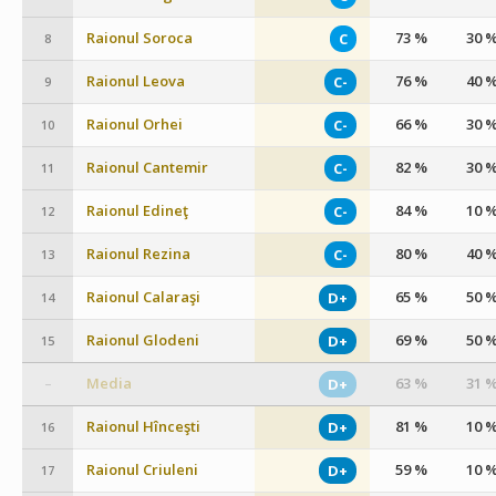
Raionul Soroca
73 %
30 
C
8
Raionul Leova
76 %
40 
C-
9
Raionul Orhei
66 %
30 
C-
10
Raionul Cantemir
82 %
30 
C-
11
Raionul Edineţ
84 %
10 
C-
12
Raionul Rezina
80 %
40 
C-
13
Raionul Calaraşi
65 %
50 
D+
14
Raionul Glodeni
69 %
50 
D+
15
Media
63 %
31 
D+
–
Raionul Hînceşti
81 %
10 
D+
16
Raionul Criuleni
59 %
10 
D+
17