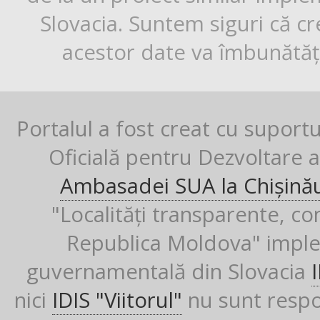
Slovacia. Suntem siguri că cr
acestor date va îmbunătăți
Portalul a fost creat cu suport
Oficială pentru Dezvoltare al
Ambasadei SUA la Chișină
"Localități transparente, co
Republica Moldova" imple
guvernamentală din Slovacia
nici
IDIS "Viitorul"
nu sunt respon