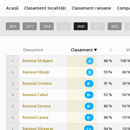
Acasă
Clasament localități
Clasament raioane
Compa
2016
2017
2018
2019
2020
2021
2022
2
Denumire
Clasament
I
VI
Raionul Străşeni
88 %
100 
A
1
Raionul Făleşti
59 %
60 
B
2
Raionul Criuleni
91 %
30 
B-
3
Raionul Cahul
52 %
50 
B-
4
Raionul Soroca
86 %
50 
B-
5
Raionul Leova
88 %
10 
B-
6
Raionul Sîngerei
94 %
10 
C+
7