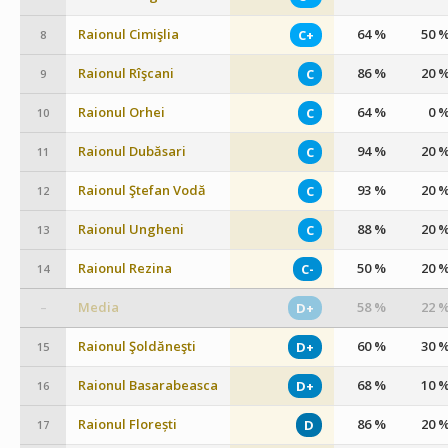
Raionul Cimişlia
64 %
50 
C+
8
Raionul Rîşcani
86 %
20 
C
9
Raionul Orhei
64 %
0 
C
10
Raionul Dubăsari
94 %
20 
C
11
Raionul Ştefan Vodă
93 %
20 
C
12
Raionul Ungheni
88 %
20 
C
13
Raionul Rezina
50 %
20 
C-
14
Media
58 %
22 
D+
–
Raionul Şoldăneşti
60 %
30 
D+
15
Raionul Basarabeasca
68 %
10 
D+
16
Raionul Florești
86 %
20 
D
17