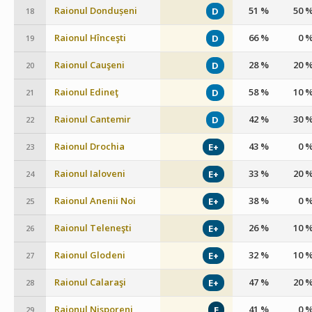
Raionul Dondușeni
51 %
50 
D
18
Raionul Hînceşti
66 %
0 
D
19
Raionul Cauşeni
28 %
20 
D
20
Raionul Edineţ
58 %
10 
D
21
Raionul Cantemir
42 %
30 
D
22
Raionul Drochia
43 %
0 
E+
23
Raionul Ialoveni
33 %
20 
E+
24
Raionul Anenii Noi
38 %
0 
E+
25
Raionul Teleneşti
26 %
10 
E+
26
Raionul Glodeni
32 %
10 
E+
27
Raionul Calaraşi
47 %
20 
E+
28
Raionul Nisporeni
41 %
0 
E
29