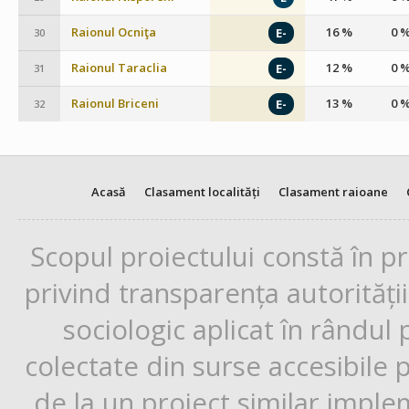
Raionul Ocniţa
16 %
0 
E-
30
Raionul Taraclia
12 %
0 
E-
31
Raionul Briceni
13 %
0 
E-
32
Acasă
Clasament localități
Clasament raioane
Scopul proiectului constă în p
privind transparența autorități
sociologic aplicat în rândul
colectate din surse accesibile 
de la un proiect similar impl